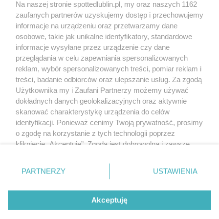
Na naszej stronie spottedlublin.pl, my oraz naszych 1162
Regulamin
Polityka prywatności
zaufanych partnerów uzyskujemy dostęp i przechowujemy
RODO
informacje na urządzeniu oraz przetwarzamy dane
Warunki korzystania z treści
osobowe, takie jak unikalne identyfikatory, standardowe
informacje wysyłane przez urządzenie czy dane
KATEGORIE
przeglądania w celu zapewniania spersonalizowanych
reklam, wybór spersonalizowanych treści, pomiar reklam i
OGŁOSZENIA
treści, badanie odbiorców oraz ulepszanie usług. Za zgodą
Użytkownika my i Zaufani Partnerzy możemy używać
WYDARZENIA
dokładnych danych geolokalizacyjnych oraz aktywnie
skanować charakterystykę urządzenia do celów
identyfikacji. Ponieważ cenimy Twoją prywatność, prosimy
NA SKRÓTY
o zgodę na korzystanie z tych technologii poprzez
kliknięcie „Akceptuję”. Zgoda jest dobrowolna i zawsze
możesz ją zmienić/wycofać klikając przycisk ustawień
prywatności znajdujący się w lewym dolnym rogu strony
PARTNERZY
USTAWIENIA
. Niektóre rodzaje przetwarzania danych nie wymagają
© 2025. Spotted Lublin. Wszystkie prawa zastrzeżone.
zgody użytkownika, ale masz prawo sprzeciwić się
Mapa strony
takiemu przetwarzaniu. Preferencje będą miały
Akceptuję
zastosowania tylko na tej witrynie.