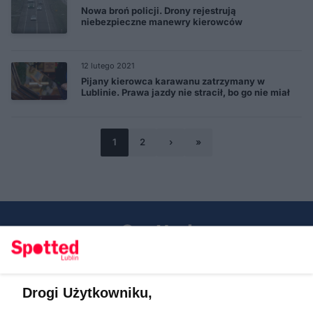
Nowa broń policji. Drony rejestrują
niebezpieczne manewry kierowców
12 lutego 2021
Pijany kierowca karawanu zatrzymany w
Lublinie. Prawa jazdy nie stracił, bo go nie miał
1
2
›
»
Drogi Użytkowniku,
Kontakt