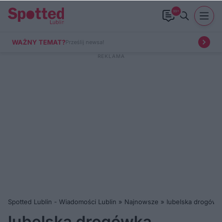
99+
WAŻNY TEMAT?
Prześlij newsa!
Spotted Lublin - Wiadomości Lublin
»
Najnowsze
»
lubelska drogówk
lubelska drogówka