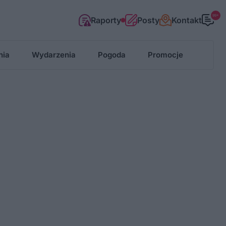
99+
Raporty
Posty
Kontakt
nia
Wydarzenia
Pogoda
Promocje