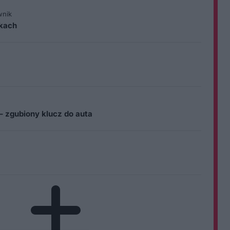
wnik
ikach
– zgubiony klucz do auta