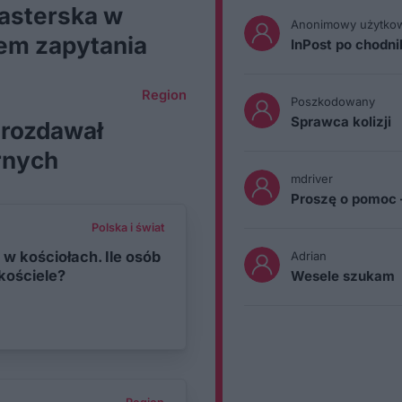
asterska w
Anonimowy użytko
iem zapytania
InPost po chodn
Region
Poszkodowany
Sprawca kolizji
 rozdawał
rnych
mdriver
Proszę o pomoc 
Polska i świat
w kościołach. Ile osób
Adrian
kościele?
Wesele szukam