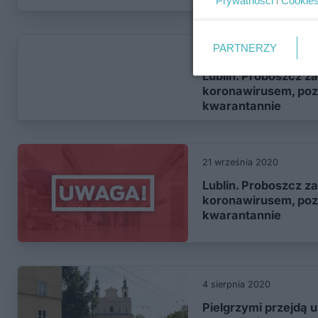
Prywatności
i
Cookie
PARTNERZY
11 października 2020
Lublin. Proboszcz z
koronawirusem, pozo
kwarantannie
21 września 2020
Lublin. Proboszcz z
koronawirusem, pozo
kwarantannie
4 sierpnia 2020
Pielgrzymi przejdą u