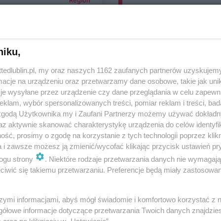
Region
ście ludziom na
i bramę wejściową
niku,
ttedlublin.pl, my oraz naszych 1162 zaufanych partnerów uzyskujemy
cje na urządzeniu oraz przetwarzamy dane osobowe, takie jak unika
je wysyłane przez urządzenie czy dane przeglądania w celu zapewn
Dla mieszkańca
klam, wybór spersonalizowanych treści, pomiar reklam i treści, bad
zku uczestnictwa we
 zgodą Użytkownika my i Zaufani Partnerzy możemy używać dokład
becność nie jest
az aktywnie skanować charakterystykę urządzenia do celów identyfi
m”
ść, prosimy o zgodę na korzystanie z tych technologii poprzez klikn
a i zawsze możesz ją zmienić/wycofać klikając przycisk ustawień pr
ogu strony
. Niektóre rodzaje przetwarzania danych nie wymagaj
iwić się takiemu przetwarzaniu. Preferencje będą miały zastosowania
Dla mieszkańca
szymi informacjami, abyś mógł świadomie i komfortowo korzystać z
a zakażeni
gółowe informacje dotyczące przetwarzania Twoich danych znajdzi