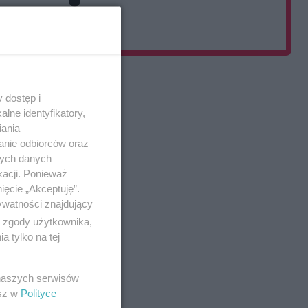
Dodaj post
 dostęp i
lne identyfikatory,
iania
anie odbiorców oraz
nych danych
kacji. Ponieważ
ięcie „Akceptuję”.
ywatności znajdujący
ą zgody użytkownika,
 tylko na tej
 naszych serwisów
esz w
Polityce