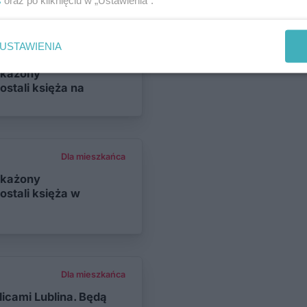
s
oraz po kliknięciu w „Ustawienia”.
USTAWIENIA
Dla mieszkańca
akażony
stali księża na
Dla mieszkańca
akażony
stali księża w
Dla mieszkańca
licami Lublina. Będą