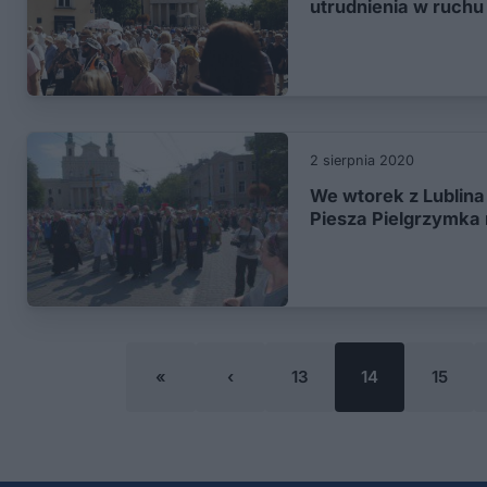
utrudnienia w ruchu
2 sierpnia 2020
We wtorek z Lublina
Piesza Pielgrzymka
«
‹
13
14
15