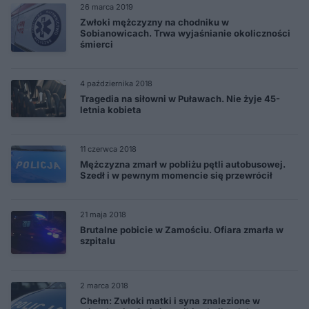
26 marca 2019
Zwłoki mężczyzny na chodniku w
Sobianowicach. Trwa wyjaśnianie okoliczności
śmierci
4 października 2018
Tragedia na siłowni w Puławach. Nie żyje 45-
letnia kobieta
11 czerwca 2018
Mężczyzna zmarł w pobliżu pętli autobusowej.
Szedł i w pewnym momencie się przewrócił
21 maja 2018
Brutalne pobicie w Zamościu. Ofiara zmarła w
szpitalu
2 marca 2018
Chełm: Zwłoki matki i syna znalezione w