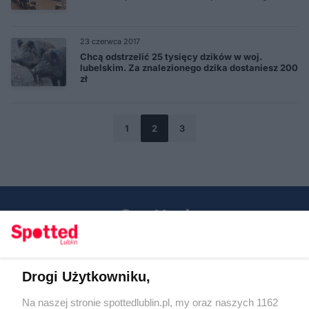
23 czerwca 2017
Chcą odstrzelić 25 tysięcy dzików w woj.
lubelskim. Za znalezionego dzika dostaniesz 200
zł
1
2
3
Drogi Użytkowniku,
Kontakt
Na naszej stronie spottedlublin.pl, my oraz naszych 1162
Regulamin