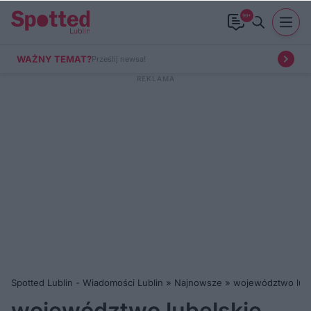
99+
WAŻNY TEMAT?
Prześlij newsa!
Spotted Lublin - Wiadomości Lublin
»
Najnowsze
»
województwo lube
województwo lubelskie