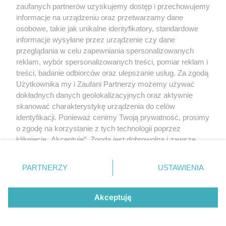
Polityka prywatności
zaufanych partnerów uzyskujemy dostęp i przechowujemy
RODO
informacje na urządzeniu oraz przetwarzamy dane
Warunki korzystania z treści
osobowe, takie jak unikalne identyfikatory, standardowe
informacje wysyłane przez urządzenie czy dane
KATEGORIE
przeglądania w celu zapewniania spersonalizowanych
reklam, wybór spersonalizowanych treści, pomiar reklam i
OGŁOSZENIA
treści, badanie odbiorców oraz ulepszanie usług. Za zgodą
Użytkownika my i Zaufani Partnerzy możemy używać
dokładnych danych geolokalizacyjnych oraz aktywnie
WYDARZENIA
skanować charakterystykę urządzenia do celów
identyfikacji. Ponieważ cenimy Twoją prywatność, prosimy
NA SKRÓTY
o zgodę na korzystanie z tych technologii poprzez
kliknięcie „Akceptuję”. Zgoda jest dobrowolna i zawsze
możesz ją zmienić/wycofać klikając przycisk ustawień
prywatności znajdujący się w lewym dolnym rogu strony
PARTNERZY
USTAWIENIA
. Niektóre rodzaje przetwarzania danych nie wymagają
© 2025. Spotted Lublin. Wszystkie prawa zastrzeżone.
zgody użytkownika, ale masz prawo sprzeciwić się
Mapa strony
takiemu przetwarzaniu. Preferencje będą miały
Akceptuję
zastosowania tylko na tej witrynie.
Najnowsze
Raporty
Posty
Wydarzenia