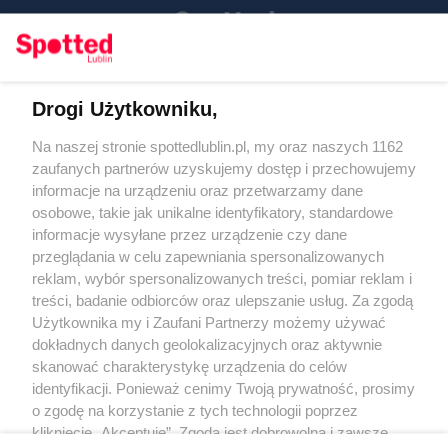
Drogi Użytkowniku,
Kontakt
Na naszej stronie spottedlublin.pl, my oraz naszych 1162
Regulamin
Polityka prywatności
zaufanych partnerów uzyskujemy dostęp i przechowujemy
RODO
informacje na urządzeniu oraz przetwarzamy dane
Warunki korzystania z treści
osobowe, takie jak unikalne identyfikatory, standardowe
informacje wysyłane przez urządzenie czy dane
KATEGORIE
przeglądania w celu zapewniania spersonalizowanych
reklam, wybór spersonalizowanych treści, pomiar reklam i
OGŁOSZENIA
treści, badanie odbiorców oraz ulepszanie usług. Za zgodą
Użytkownika my i Zaufani Partnerzy możemy używać
WYDARZENIA
dokładnych danych geolokalizacyjnych oraz aktywnie
skanować charakterystykę urządzenia do celów
identyfikacji. Ponieważ cenimy Twoją prywatność, prosimy
NA SKRÓTY
o zgodę na korzystanie z tych technologii poprzez
kliknięcie „Akceptuję”. Zgoda jest dobrowolna i zawsze