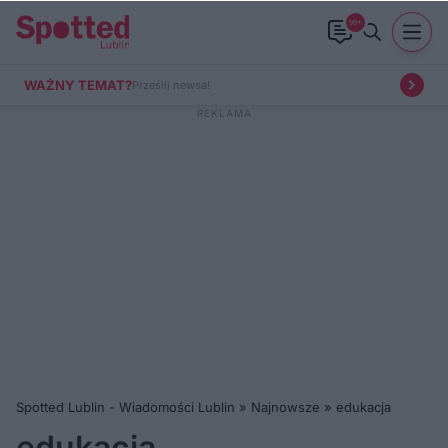
99+
WAŻNY TEMAT?
Prześlij newsa!
Spotted Lublin - Wiadomości Lublin
»
Najnowsze
»
edukacja
edukacja