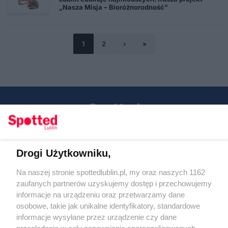
„Nasza Misja – Bioróżnorodność”
1
2
›
»
Drogi Użytkowniku,
Kontakt
Na naszej stronie spottedlublin.pl, my oraz naszych 1162
Regulamin
Polityka prywatności
zaufanych partnerów uzyskujemy dostęp i przechowujemy
RODO
informacje na urządzeniu oraz przetwarzamy dane
Warunki korzystania z treści
osobowe, takie jak unikalne identyfikatory, standardowe
informacje wysyłane przez urządzenie czy dane
KATEGORIE
przeglądania w celu zapewniania spersonalizowanych