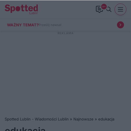
99+
WAŻNY TEMAT?
Prześlij newsa!
Spotted Lublin - Wiadomości Lublin
»
Najnowsze
»
edukacja
edukacja