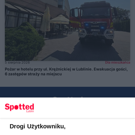
5 sierpnia 2026
Dla mieszkańca
Pożar w hotelu przy ul. Krężnickiej w Lublinie. Ewakuacja gości,
6 zastępów straży na miejscu
Drogi Użytkowniku,
Kontakt