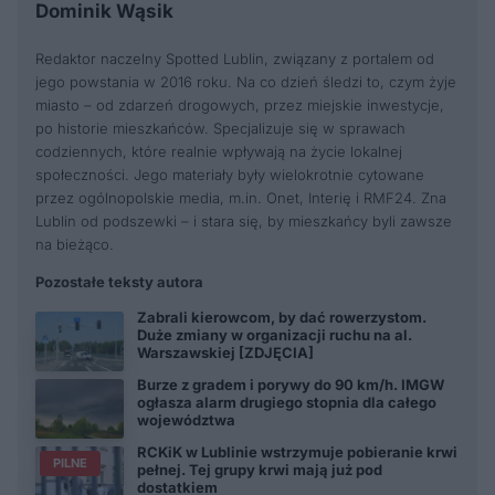
Dominik Wąsik
Redaktor naczelny Spotted Lublin, związany z portalem od
jego powstania w 2016 roku. Na co dzień śledzi to, czym żyje
miasto – od zdarzeń drogowych, przez miejskie inwestycje,
po historie mieszkańców. Specjalizuje się w sprawach
codziennych, które realnie wpływają na życie lokalnej
społeczności. Jego materiały były wielokrotnie cytowane
przez ogólnopolskie media, m.in. Onet, Interię i RMF24. Zna
Lublin od podszewki – i stara się, by mieszkańcy byli zawsze
na bieżąco.
Pozostałe teksty autora
Zabrali kierowcom, by dać rowerzystom.
Duże zmiany w organizacji ruchu na al.
Warszawskiej [ZDJĘCIA]
Burze z gradem i porywy do 90 km/h. IMGW
ogłasza alarm drugiego stopnia dla całego
województwa
RCKiK w Lublinie wstrzymuje pobieranie krwi
PILNE
pełnej. Tej grupy krwi mają już pod
dostatkiem