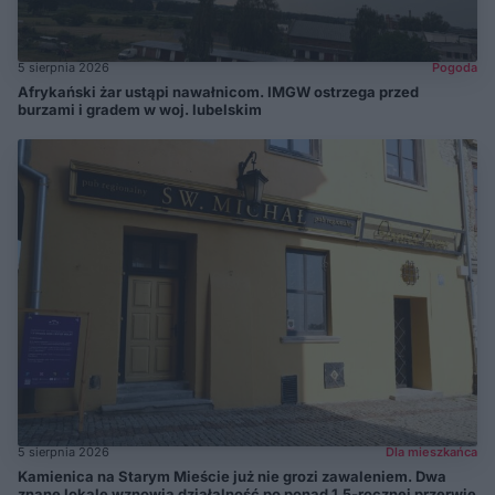
5 sierpnia 2026
Pogoda
Afrykański żar ustąpi nawałnicom. IMGW ostrzega przed
burzami i gradem w woj. lubelskim
5 sierpnia 2026
Dla mieszkańca
Kamienica na Starym Mieście już nie grozi zawaleniem. Dwa
znane lokale wznowią działalność po ponad 1,5-rocznej przerwie