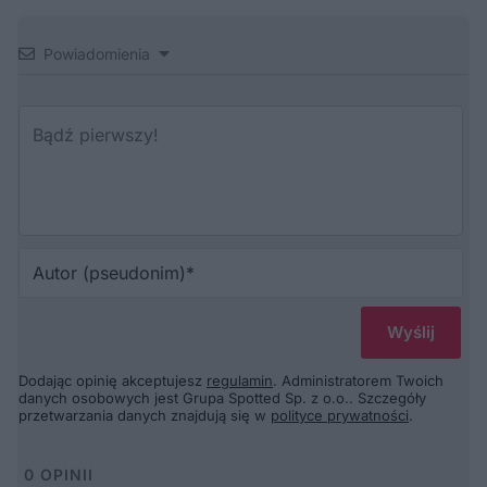
Powiadomienia
Au
(p
Dodając opinię akceptujesz
regulamin
. Administratorem Twoich
danych osobowych jest Grupa Spotted Sp. z o.o.. Szczegóły
przetwarzania danych znajdują się w
polityce prywatności
.
0
OPINII