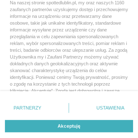
Na naszej stronie spottedlublin.pl, my oraz naszych 1160
Regulamin
Polityka prywatności
zaufanych partnerów uzyskujemy dostęp i przechowujemy
RODO
informacje na urządzeniu oraz przetwarzamy dane
Warunki korzystania z treści
osobowe, takie jak unikalne identyfikatory, standardowe
informacje wysyłane przez urządzenie czy dane
KATEGORIE
przeglądania w celu zapewniania spersonalizowanych
reklam, wybór spersonalizowanych treści, pomiar reklam i
OGŁOSZENIA
treści, badanie odbiorców oraz ulepszanie usług. Za zgodą
Użytkownika my i Zaufani Partnerzy możemy używać
dokładnych danych geolokalizacyjnych oraz aktywnie
WYDARZENIA
skanować charakterystykę urządzenia do celów
identyfikacji. Ponieważ cenimy Twoją prywatność, prosimy
NA SKRÓTY
o zgodę na korzystanie z tych technologii poprzez
kliknięcie „Akceptuję”. Zgoda jest dobrowolna i zawsze
możesz ją zmienić/wycofać klikając przycisk ustawień
prywatności znajdujący się w lewym dolnym rogu strony
PARTNERZY
USTAWIENIA
. Niektóre rodzaje przetwarzania danych nie wymagają
© 2025. Spotted Lublin. Wszystkie prawa zastrzeżone.
zgody użytkownika, ale masz prawo sprzeciwić się
Mapa strony
takiemu przetwarzaniu. Preferencje będą miały
Akceptuję
zastosowania tylko na tej witrynie.