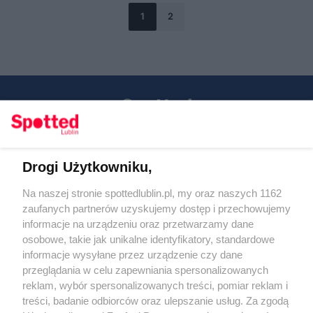
1
2
Drogi Użytkowniku,
Kontakt
Na naszej stronie spottedlublin.pl, my oraz naszych 1162
Regulamin
Polityka prywatności
zaufanych partnerów uzyskujemy dostęp i przechowujemy
RODO
informacje na urządzeniu oraz przetwarzamy dane
Warunki korzystania z treści
osobowe, takie jak unikalne identyfikatory, standardowe
informacje wysyłane przez urządzenie czy dane
KATEGORIE
przeglądania w celu zapewniania spersonalizowanych
reklam, wybór spersonalizowanych treści, pomiar reklam i
OGŁOSZENIA
treści, badanie odbiorców oraz ulepszanie usług. Za zgodą