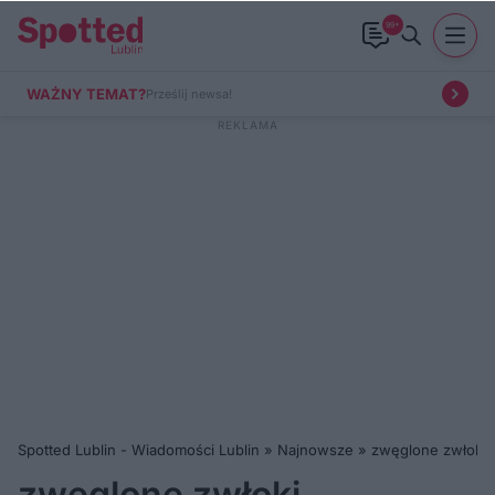
99+
WAŻNY TEMAT?
Prześlij newsa!
Spotted Lublin - Wiadomości Lublin
»
Najnowsze
»
zwęglone zwłoki
zwęglone zwłoki