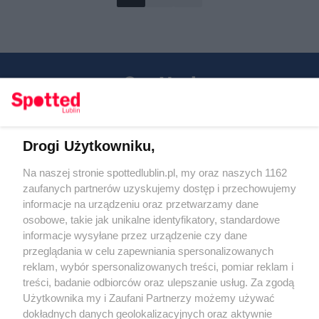
Drogi Użytkowniku,
Kontakt
Na naszej stronie spottedlublin.pl, my oraz naszych 1162
Regulamin
Polityka prywatności
zaufanych partnerów uzyskujemy dostęp i przechowujemy
RODO
informacje na urządzeniu oraz przetwarzamy dane
Warunki korzystania z treści
osobowe, takie jak unikalne identyfikatory, standardowe
informacje wysyłane przez urządzenie czy dane
KATEGORIE
przeglądania w celu zapewniania spersonalizowanych
reklam, wybór spersonalizowanych treści, pomiar reklam i
OGŁOSZENIA
treści, badanie odbiorców oraz ulepszanie usług. Za zgodą
Użytkownika my i Zaufani Partnerzy możemy używać
dokładnych danych geolokalizacyjnych oraz aktywnie
WYDARZENIA