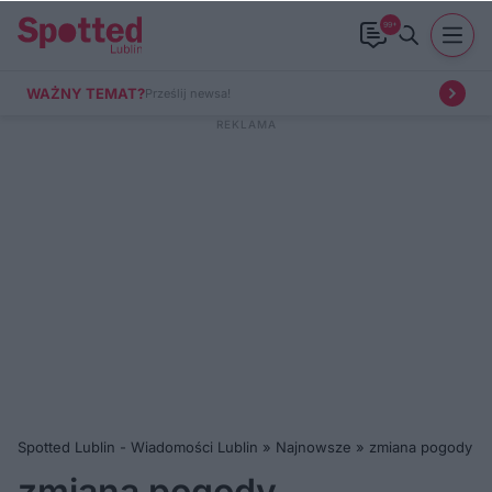
99+
WAŻNY TEMAT?
Prześlij newsa!
Spotted Lublin - Wiadomości Lublin
»
Najnowsze
»
zmiana pogody
zmiana pogody