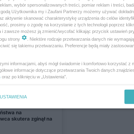
klam, wybór spersonalizowanych treści, pomiar reklam i treści, bad
 zgodą Użytkownika my i Zaufani Partnerzy możemy używać dokład
az aktywnie skanować charakterystykę urządzenia do celów identyfi
ść, prosimy o zgodę na korzystanie z tych technologii poprzez klikn
a i zawsze możesz ją zmienić/wycofać klikając przycisk ustawień pr
ogu strony
. Niektóre rodzaje przetwarzania danych nie wymagaj
iwić się takiemu przetwarzaniu. Preferencje będą miały zastosowania
Region
szymi informacjami, abyś mógł świadomie i komfortowo korzystać z
a przejeździe
gółowe informacje dotyczące przetwarzania Twoich danych znajdzi
s
oraz po kliknięciu w „Ustawienia”.
d lokomotywę
USTAWIENIA
Region
eństwa na
wca skutera zginął na