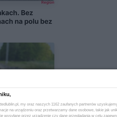
Region
nkach. Bez
hach na polu bez
niku,
ttedlublin.pl, my oraz naszych 1162 zaufanych partnerów uzyskujemy
cje na urządzeniu oraz przetwarzamy dane osobowe, takie jak unika
je wysyłane przez urządzenie czy dane przeglądania w celu zapewn