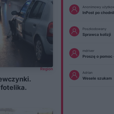
Anonimowy użytko
InPost po chodn
Poszkodowany
Sprawca kolizji
mdriver
Proszę o pomoc 
Region
Adrian
iewczynki.
Wesele szukam
otelika.