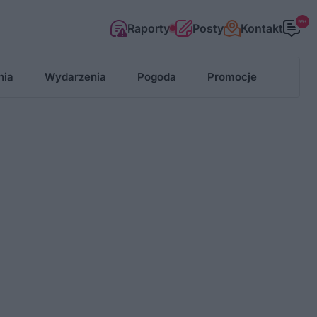
99+
Raporty
Posty
Kontakt
nia
Wydarzenia
Pogoda
Promocje