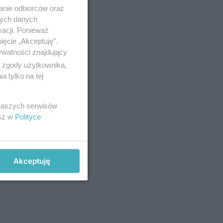
anie odbiorców oraz
nych danych
kacji. Ponieważ
ięcie „Akceptuję”.
ywatności znajdujący
ą zgody użytkownika,
 tylko na tej
 naszych serwisów
esz w
Polityce
Akceptuję