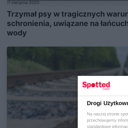
11 sierpnia 2020
Trzymał psy w tragicznych waru
schronienia, uwiązane na łańcuc
wody
Drogi Użytkow
Na naszej stronie spo
przechowujemy informa
standardowe informac