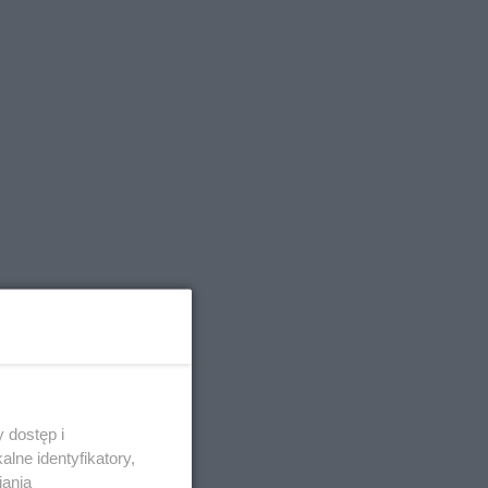
 dostęp i
lne identyfikatory,
iania