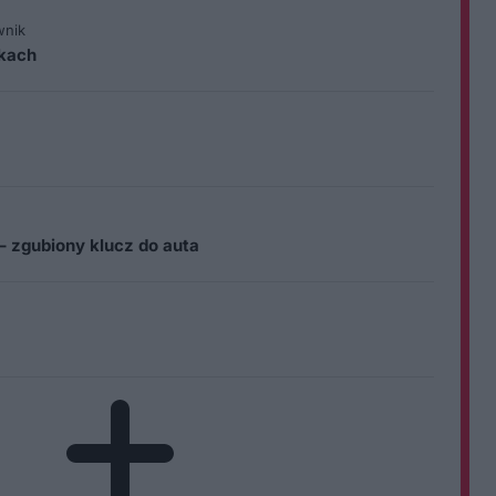
wnik
ikach
– zgubiony klucz do auta