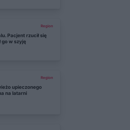
Region
u. Pacjent rzucił się
ł go w szyję
Region
ieżo upieczonego
 na latarni