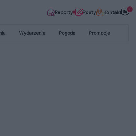
99+
Raporty
Posty
Kontakt
nia
Wydarzenia
Pogoda
Promocje