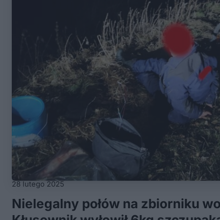
28 lutego 2025
Nielegalny połów na zbiorniku w
Kłusownik wyłowił 6kg szczupaka