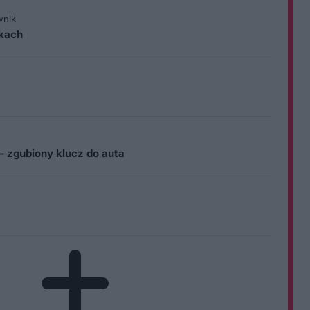
wnik
ikach
– zgubiony klucz do auta