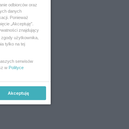
anie odbiorców oraz
nych danych
kacji. Ponieważ
ięcie „Akceptuję”.
ywatności znajdujący
ą zgody użytkownika,
 tylko na tej
 naszych serwisów
esz w
Polityce
Akceptuję