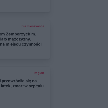
Dla mieszkańca
wem Zemborzyckim.
iało mężczyzny.
 na miejscu czynności
Region
przewróciła się na
-latek, zmarł w szpitalu