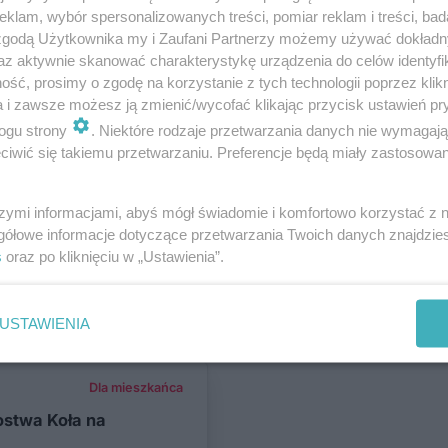
klam, wybór spersonalizowanych treści, pomiar reklam i treści, bad
 zgodą Użytkownika my i Zaufani Partnerzy możemy używać dokład
az aktywnie skanować charakterystykę urządzenia do celów identyfi
Region
ść, prosimy o zgodę na korzystanie z tych technologii poprzez klikn
ch do tego
a i zawsze możesz ją zmienić/wycofać klikając przycisk ustawień pr
ny na gorącym
ogu strony
. Niektóre rodzaje przetwarzania danych nie wymagaj
iwić się takiemu przetwarzaniu. Preferencje będą miały zastosowania
szymi informacjami, abyś mógł świadomie i komfortowo korzystać z
gółowe informacje dotyczące przetwarzania Twoich danych znajdzi
Dla mieszkańca
s
oraz po kliknięciu w „Ustawienia”.
: sportowa bitwa nad
ckim
USTAWIENIA
Dla mieszkańca
ostwa Koła na