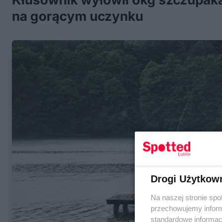
na gorącym uczynku
Drogi Użytkow
Na naszej stronie spo
przechowujemy informa
standardowe informac