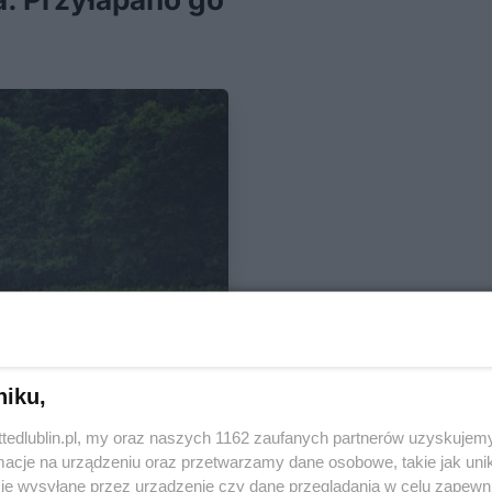
niku,
ttedlublin.pl, my oraz naszych 1162 zaufanych partnerów uzyskujemy
cje na urządzeniu oraz przetwarzamy dane osobowe, takie jak unika
je wysyłane przez urządzenie czy dane przeglądania w celu zapewn