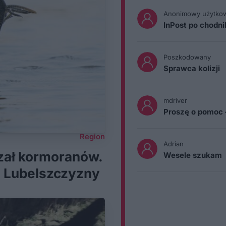
Anonimowy użytko
InPost po chodn
Poszkodowany
Sprawca kolizji
mdriver
Proszę o pomoc 
Region
Adrian
zał kormoranów.
Wesele szukam
h Lubelszczyzny