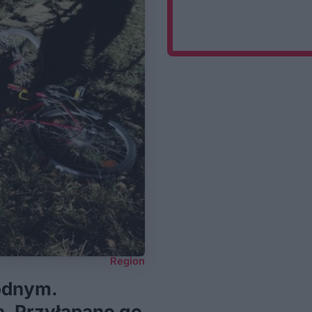
Region
odnym.
. Przyłapano go