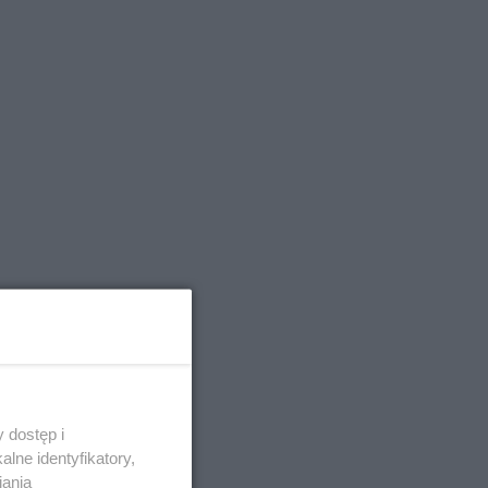
 dostęp i
lne identyfikatory,
iania