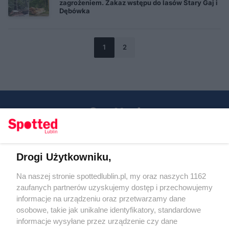
zagrożeniem. Zakaz wstępu do lasów Stary Gaj i
Dębówka
1
2
Drogi Użytkowniku,
Kontakt
Na naszej stronie spottedlublin.pl, my oraz naszych 1162
Regulamin
Polityka prywatności
zaufanych partnerów uzyskujemy dostęp i przechowujemy
RODO
informacje na urządzeniu oraz przetwarzamy dane
Warunki korzystania z treści
osobowe, takie jak unikalne identyfikatory, standardowe
informacje wysyłane przez urządzenie czy dane
KATEGORIE