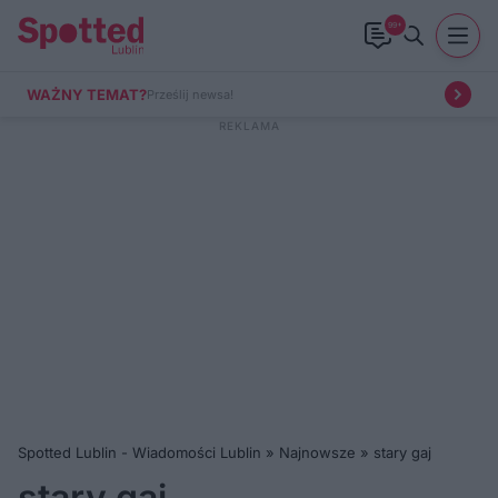
99+
WAŻNY TEMAT?
Prześlij newsa!
Spotted Lublin - Wiadomości Lublin
»
Najnowsze
»
stary gaj
stary gaj