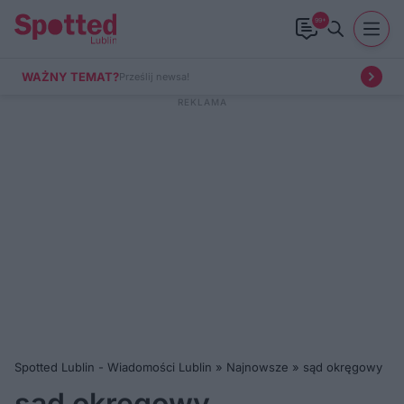
99+
WAŻNY TEMAT?
Prześlij newsa!
Spotted Lublin - Wiadomości Lublin
»
Najnowsze
»
sąd okręgowy
sąd okręgowy