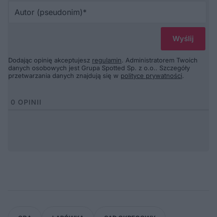
Au
(p
Dodając opinię akceptujesz
regulamin
. Administratorem Twoich
danych osobowych jest Grupa Spotted Sp. z o.o.. Szczegóły
przetwarzania danych znajdują się w
polityce prywatności
.
0
OPINII