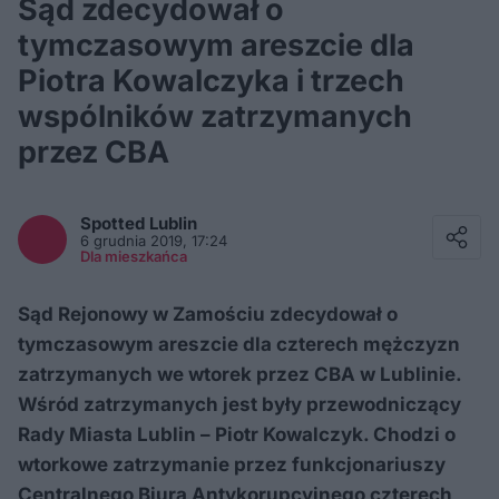
Sąd zdecydował o
tymczasowym areszcie dla
Piotra Kowalczyka i trzech
wspólników zatrzymanych
przez CBA
Facebook
Twitter / X
Spotted
Lublin
E-mail
6 grudnia 2019, 17:24
Messenger
Dla mieszkańca
Whatsapp
Kopiuj link
Sąd Rejonowy w Zamościu zdecydował o
tymczasowym areszcie dla czterech mężczyzn
zatrzymanych we wtorek przez CBA w Lublinie.
Wśród zatrzymanych jest były przewodniczący
Rady Miasta Lublin – Piotr Kowalczyk. Chodzi o
wtorkowe zatrzymanie przez funkcjonariuszy
Centralnego Biura Antykorupcyjnego czterech