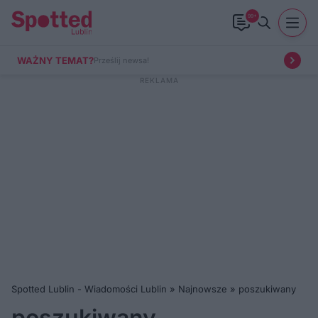
99+
WAŻNY TEMAT?
Prześlij newsa!
Spotted Lublin - Wiadomości Lublin
»
Najnowsze
»
poszukiwany
poszukiwany