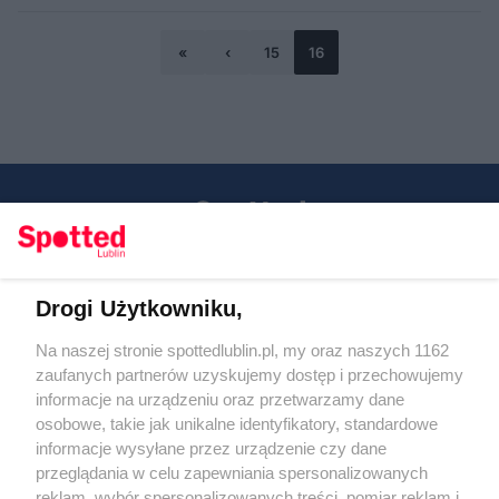
«
‹
15
16
Drogi Użytkowniku,
Kontakt
Na naszej stronie spottedlublin.pl, my oraz naszych 1162
Regulamin
Polityka prywatności
zaufanych partnerów uzyskujemy dostęp i przechowujemy
RODO
informacje na urządzeniu oraz przetwarzamy dane
Warunki korzystania z treści
osobowe, takie jak unikalne identyfikatory, standardowe
informacje wysyłane przez urządzenie czy dane
KATEGORIE
przeglądania w celu zapewniania spersonalizowanych
reklam, wybór spersonalizowanych treści, pomiar reklam i