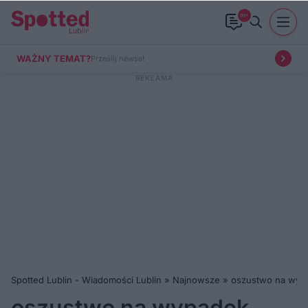
99+
WAŻNY TEMAT?
Prześlij newsa!
Spotted Lublin - Wiadomości Lublin
»
Najnowsze
»
oszustwo na wypa
oszustwo na wypadek