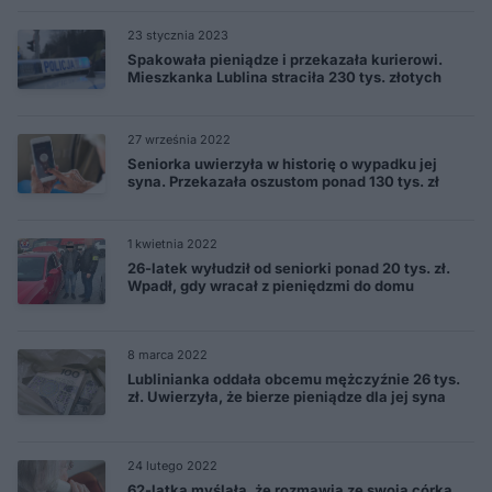
23 stycznia 2023
Spakowała pieniądze i przekazała kurierowi.
Mieszkanka Lublina straciła 230 tys. złotych
27 września 2022
Seniorka uwierzyła w historię o wypadku jej
syna. Przekazała oszustom ponad 130 tys. zł
1 kwietnia 2022
26-latek wyłudził od seniorki ponad 20 tys. zł.
Wpadł, gdy wracał z pieniędzmi do domu
8 marca 2022
Lublinianka oddała obcemu mężczyźnie 26 tys.
zł. Uwierzyła, że bierze pieniądze dla jej syna
24 lutego 2022
62-latka myślała, że rozmawia ze swoją córką.