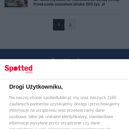
Przekazała oszustom blisko 200 tys. zł
1
2
Drogi Użytkowniku,
Kontakt
Na naszej stronie spottedlublin.pl, my oraz naszych 1160
Regulamin
Polityka prywatności
zaufanych partnerów uzyskujemy dostęp i przechowujemy
RODO
informacje na urządzeniu oraz przetwarzamy dane
Warunki korzystania z treści
osobowe, takie jak unikalne identyfikatory, standardowe
informacje wysyłane przez urządzenie czy dane
KATEGORIE
przeglądania w celu zapewniania spersonalizowanych