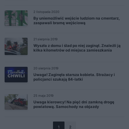
2 listopada 2020
By uniemożliwić wejście ludziom na cmentarz,
zaspawali bramę wejściową
21 sierpnia 2019
Wyszła z domu i ślad po niej zaginął. Znaleźli ją
kilka kilometrów od miejsca zamieszkania
20 sierpnia 2019
Uwaga! Zaginęła starsza kobieta. Strażacy i
policjanci szukają 84-latki
25 maja 2019
Uwaga kierowcy! Na pięć dni zamkną drogę
powiatową. Samochody na objazdy
1
2