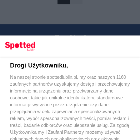
Drogi Użytkowniku,
Kontakt
Na naszej stronie spottedlublin.pl, my oraz naszych 1160
Regulamin
Polityka prywatności
zaufanych partnerów uzyskujemy dostęp i przechowujemy
RODO
informacje na urządzeniu oraz przetwarzamy dane
Warunki korzystania z treści
osobowe, takie jak unikalne identyfikatory, standardowe
informacje wysyłane przez urządzenie czy dane
KATEGORIE
przeglądania w celu zapewniania spersonalizowanych
reklam, wybór spersonalizowanych treści, pomiar reklam i
OGŁOSZENIA
treści, badanie odbiorców oraz ulepszanie usług. Za zgodą
Użytkownika my i Zaufani Partnerzy możemy używać
WYDARZENIA
dokładnych danych geolokalizacyjnych oraz aktywnie