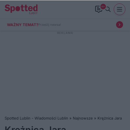
99+
WAŻNY TEMAT?
Prześlij newsa!
Spotted Lublin - Wiadomości Lublin
»
Najnowsze
»
Krężnica Jara
Krężnica Jara