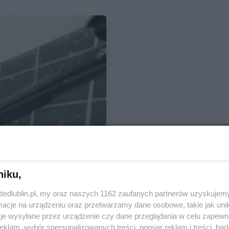
niku,
ttedlublin.pl, my oraz naszych 1162 zaufanych partnerów uzyskujemy
cje na urządzeniu oraz przetwarzamy dane osobowe, takie jak unika
je wysyłane przez urządzenie czy dane przeglądania w celu zapewn
Dla mieszkańca
klam, wybór spersonalizowanych treści, pomiar reklam i treści, bad