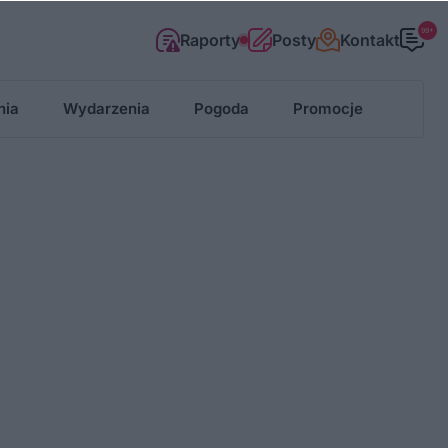
99+
Raporty
Posty
Kontakt
nia
Wydarzenia
Pogoda
Promocje