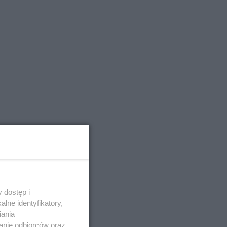
 dostęp i
lne identyfikatory,
iania
anie odbiorców oraz