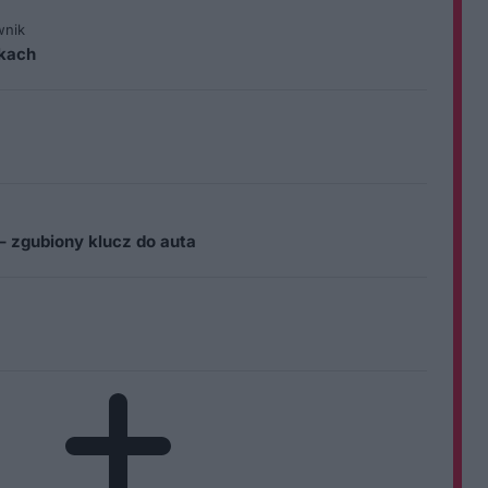
wnik
ikach
– zgubiony klucz do auta