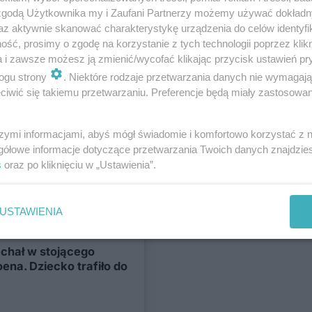
 zgodą Użytkownika my i Zaufani Partnerzy możemy używać dokład
ężarówki na al.
az aktywnie skanować charakterystykę urządzenia do celów identyfi
ść, prosimy o zgodę na korzystanie z tych technologii poprzez klikn
a i zawsze możesz ją zmienić/wycofać klikając przycisk ustawień pr
ogu strony
. Niektóre rodzaje przetwarzania danych nie wymagaj
iwić się takiemu przetwarzaniu. Preferencje będą miały zastosowania
Dla mieszkańca
 100-lecia KUL.
trafiła do szpitala
szymi informacjami, abyś mógł świadomie i komfortowo korzystać z
gółowe informacje dotyczące przetwarzania Twoich danych znajdzi
s
oraz po kliknięciu w „Ustawienia”.
USTAWIENIA
Dla mieszkańca
chał w stojącego
oena. Dziecko trafiło do