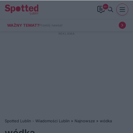
99+
WAŻNY TEMAT?
Prześlij newsa!
Spotted Lublin - Wiadomości Lublin
»
Najnowsze
»
wódka
wódka