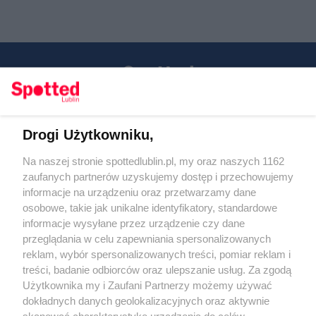
Drogi Użytkowniku,
Kontakt
Na naszej stronie spottedlublin.pl, my oraz naszych 1162
Regulamin
Polityka prywatności
zaufanych partnerów uzyskujemy dostęp i przechowujemy
RODO
informacje na urządzeniu oraz przetwarzamy dane
Warunki korzystania z treści
osobowe, takie jak unikalne identyfikatory, standardowe
informacje wysyłane przez urządzenie czy dane
KATEGORIE
przeglądania w celu zapewniania spersonalizowanych
reklam, wybór spersonalizowanych treści, pomiar reklam i
OGŁOSZENIA
treści, badanie odbiorców oraz ulepszanie usług. Za zgodą
Użytkownika my i Zaufani Partnerzy możemy używać
WYDARZENIA
dokładnych danych geolokalizacyjnych oraz aktywnie
skanować charakterystykę urządzenia do celów