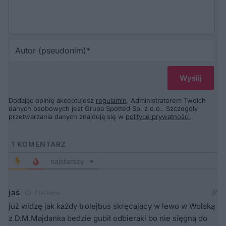
Au
(p
Dodając opinię akceptujesz
regulamin
. Administratorem Twoich
danych osobowych jest Grupa Spotted Sp. z o.o.. Szczegóły
przetwarzania danych znajdują się w
polityce prywatności
.
1
KOMENTARZ
najstarszy
jaś
7 lat temu
już widzę jak każdy trolejbus skręcający w lewo w Wolską
z D.M.Majdanka bedzie gubił odbieraki bo nie sięgną do