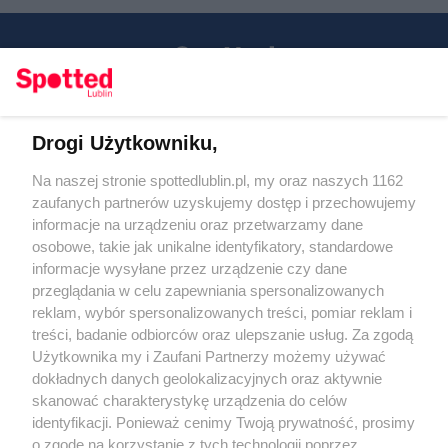
Drogi Użytkowniku,
Kontakt
Na naszej stronie spottedlublin.pl, my oraz naszych 1162
Regulamin
Polityka prywatności
zaufanych partnerów uzyskujemy dostęp i przechowujemy
RODO
informacje na urządzeniu oraz przetwarzamy dane
Warunki korzystania z treści
osobowe, takie jak unikalne identyfikatory, standardowe
informacje wysyłane przez urządzenie czy dane
KATEGORIE
przeglądania w celu zapewniania spersonalizowanych
reklam, wybór spersonalizowanych treści, pomiar reklam i
OGŁOSZENIA
treści, badanie odbiorców oraz ulepszanie usług. Za zgodą
Użytkownika my i Zaufani Partnerzy możemy używać
dokładnych danych geolokalizacyjnych oraz aktywnie
WYDARZENIA
skanować charakterystykę urządzenia do celów
identyfikacji. Ponieważ cenimy Twoją prywatność, prosimy
NA SKRÓTY
o zgodę na korzystanie z tych technologii poprzez