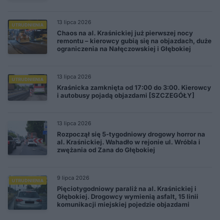
13 lipca 2026
UTRUDNIENIA
Chaos na al. Kraśnickiej już pierwszej nocy
remontu – kierowcy gubią się na objazdach, duże
ograniczenia na Nałęczowskiej i Głębokiej
13 lipca 2026
UTRUDNIENIA
Kraśnicka zamknięta od 17:00 do 3:00. Kierowcy
i autobusy pojadą objazdami [SZCZEGÓŁY]
13 lipca 2026
Rozpoczął się 5-tygodniowy drogowy horror na
al. Kraśnickiej. Wahadło w rejonie ul. Wróbla i
zwężania od Zana do Głębokiej
9 lipca 2026
UTRUDNIENIA
Pięciotygodniowy paraliż na al. Kraśnickiej i
Głębokiej. Drogowcy wymienią asfalt, 15 linii
komunikacji miejskiej pojedzie objazdami