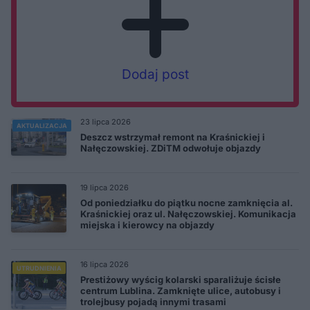
Dodaj post
23 lipca 2026
AKTUALIZACJA
Deszcz wstrzymał remont na Kraśnickiej i
Nałęczowskiej. ZDiTM odwołuje objazdy
19 lipca 2026
Od poniedziałku do piątku nocne zamknięcia al.
Kraśnickiej oraz ul. Nałęczowskiej. Komunikacja
miejska i kierowcy na objazdy
16 lipca 2026
UTRUDNIENIA
Prestiżowy wyścig kolarski sparaliżuje ścisłe
centrum Lublina. Zamknięte ulice, autobusy i
trolejbusy pojadą innymi trasami