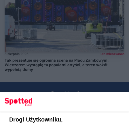
8 sierpnia 2026
Dla mieszkańca
Tak prezentuje się ogromna scena na Placu Zamkowym.
Wieczorem wystąpią tu popularni artyści, a teren wokół
wypełnią tłumy
Drogi Użytkowniku,
Kontakt