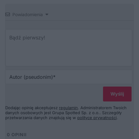
Powiadomienia
Au
(p
Dodając opinię akceptujesz
regulamin
. Administratorem Twoich
danych osobowych jest Grupa Spotted Sp. z o.o.. Szczegóły
przetwarzania danych znajdują się w
polityce prywatności
.
0
OPINII