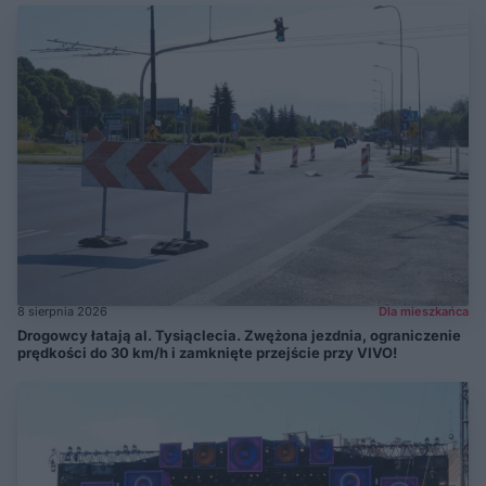
8 sierpnia 2026
Dla mieszkańca
Drogowcy łatają al. Tysiąclecia. Zwężona jezdnia, ograniczenie
prędkości do 30 km/h i zamknięte przejście przy VIVO!