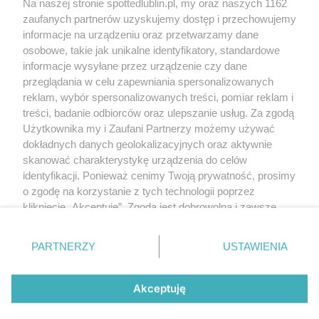
Na naszej stronie spottedlublin.pl, my oraz naszych 1162
Regulamin
Polityka prywatności
zaufanych partnerów uzyskujemy dostęp i przechowujemy
RODO
informacje na urządzeniu oraz przetwarzamy dane
Warunki korzystania z treści
osobowe, takie jak unikalne identyfikatory, standardowe
informacje wysyłane przez urządzenie czy dane
KATEGORIE
przeglądania w celu zapewniania spersonalizowanych
reklam, wybór spersonalizowanych treści, pomiar reklam i
OGŁOSZENIA
treści, badanie odbiorców oraz ulepszanie usług. Za zgodą
Użytkownika my i Zaufani Partnerzy możemy używać
WYDARZENIA
dokładnych danych geolokalizacyjnych oraz aktywnie
skanować charakterystykę urządzenia do celów
identyfikacji. Ponieważ cenimy Twoją prywatność, prosimy
NA SKRÓTY
o zgodę na korzystanie z tych technologii poprzez
kliknięcie „Akceptuję”. Zgoda jest dobrowolna i zawsze
możesz ją zmienić/wycofać klikając przycisk ustawień
prywatności znajdujący się w lewym dolnym rogu strony
PARTNERZY
USTAWIENIA
. Niektóre rodzaje przetwarzania danych nie wymagają
© 2025. Spotted Lublin. Wszystkie prawa zastrzeżone.
zgody użytkownika, ale masz prawo sprzeciwić się
Mapa strony
takiemu przetwarzaniu. Preferencje będą miały
Akceptuję
zastosowania tylko na tej witrynie.
Najnowsze
Raporty
Posty
Wydarzenia