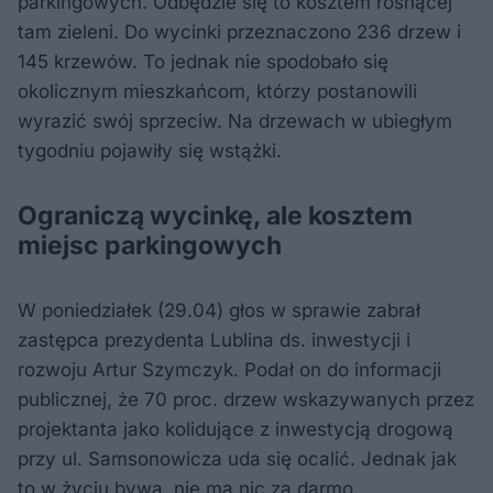
parkingowych. Odbędzie się to kosztem rosnącej
tam zieleni. Do wycinki przeznaczono 236 drzew i
145 krzewów. To jednak nie spodobało się
okolicznym mieszkańcom, którzy postanowili
wyrazić swój sprzeciw. Na drzewach w ubiegłym
tygodniu pojawiły się wstążki.
Ograniczą wycinkę, ale kosztem
miejsc parkingowych
W poniedziałek (29.04) głos w sprawie zabrał
zastępca prezydenta Lublina ds. inwestycji i
rozwoju Artur Szymczyk. Podał on do informacji
publicznej, że 70 proc. drzew wskazywanych przez
projektanta jako kolidujące z inwestycją drogową
przy ul. Samsonowicza uda się ocalić. Jednak jak
to w życiu bywa, nie ma nic za darmo.