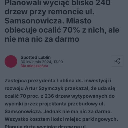
Planowali wyciąć blisko 240
drzew przy remoncie ul.
Samsonowicza. Miasto
obiecuje ocalić 70% z nich, ale
nie ma nic za darmo
Facebook
Twitter / X
Spotted
Lublin
E-mail
30 kwietnia 2024, 13:00
Messenger
Dla mieszkańca
Whatsapp
Kopiuj link
Zastępca prezydenta Lublina ds. inwestycji i
rozwoju Artur Szymczyk przekazał, że uda się
ocalić 70 proc. z 236 drzew wytypowanych do
wycinki przez projektanta przebudowy ul.
Samsonowicza. Jednak nie ma nic za darmo.
Wszystko kosztem ilości miejsc parkingowych.
Planują dużą wycinkę drzew na ul.