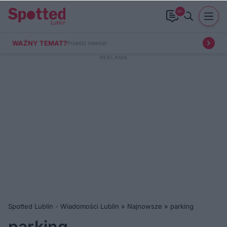
99+
WAŻNY TEMAT?
Prześlij newsa!
Spotted Lublin - Wiadomości Lublin
»
Najnowsze
»
parking
parking