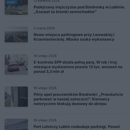
13 kwietnia 2026
ALERT
Podejrzany mężczyzna pod Biedronką w Lublinie.
„Szarpał za klamki samochodów”
5 marca 2026
Nowe miejsca parkingowe przy Lwowskiej i
Krzemienieckiej. Miasto szuka wykonawcy
18 lutego 2026
E-kontrola SPP działa pełną parą. W rok i trzy
miesiące wystawiono prawie 13 tys. wezwań na
ponad 3,3 mln zł
18 lutego 2026
Pilny apel pracowników Biedronki: „Przestańcie
parkować w naszej zatoczce!”. Kierowcy
notorycznie blokują dostawy do sklepu
16 lutego 2026
Port Lotniczy Lublin rozbuduje parkingi. Ponad