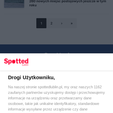
260 nowych miejsc postojowych jeszcze w tym
roku
1
2
›
»
Drogi Użytkowniku,
Kontakt
Na naszej stronie spottedlublin.pl, my oraz naszych 1162
Regulamin
Polityka prywatności
zaufanych partnerów uzyskujemy dostęp i przechowujemy
RODO
informacje na urządzeniu oraz przetwarzamy dane
Warunki korzystania z treści
osobowe, takie jak unikalne identyfikatory, standardowe
informacje wysyłane przez urządzenie czy dane
KATEGORIE