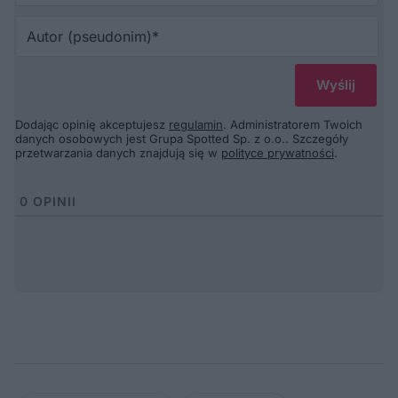
Au
(p
Dodając opinię akceptujesz
regulamin
. Administratorem Twoich
danych osobowych jest Grupa Spotted Sp. z o.o.. Szczegóły
przetwarzania danych znajdują się w
polityce prywatności
.
0
OPINII