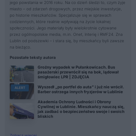
jego powstania w 2016 roku. Na co dzień śledzi to, czym żyje
miasto – od zdarzeń drogowych, przez miejskie inwestycje,
po historie mieszkańców. Specjalizuje się w sprawach
codziennych, które realnie wpływają na życie lokalnej
społeczności. Jego materiały były wielokrotnie cytowane
przez ogólnopolskie media, m.in. Onet, Interię i RMF24. Zna
Lublin od podszewki – i stara się, by mieszkańcy byli zawsze
na bieżąco.
Pozostałe teksty autora
Groźny wypadek w Pułankowicach. Bus
pasażerski przewrócił się na bok, lądował
śmigłowiec LPR | ZDJĘCIA
Wyszedł „po portfel do auta” i już nie wrócił.
ALERT
Barber ostrzega innych fryzjerów w Lublinie
Akademia Ochrony Ludności i Obrony
Cywilnej w Lublinie. Mieszkańcy nauczą się,
jak zadbać o bezpieczeństwo swoje i swoich
bliskich
Zobacz więcej