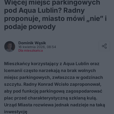
Więcej miejsc parkingowych
pod Aqua Lublin? Radny
proponuje, miasto mówi „nie” i
podaje powody
Facebook
Twitter / X
Dominik
Wąsik
E-mail
16 kwietnia 2026, 08:54
Messenger
Dla mieszkańca
Whatsapp
Kopiuj link
Mieszkańcy korzystający z Aqua Lublin oraz
Icemanii często narzekają na brak wolnych
miejsc parkingowych, zwłaszcza w godzinach
szczytu. Radny Konrad Wcisło zaproponował,
aby pod funkcję parkingową zagospodarować
plac przed charakterystyczną szklaną kulą.
Urząd Miasta rozwiewa jednak nadzieje na taką
inwestycję