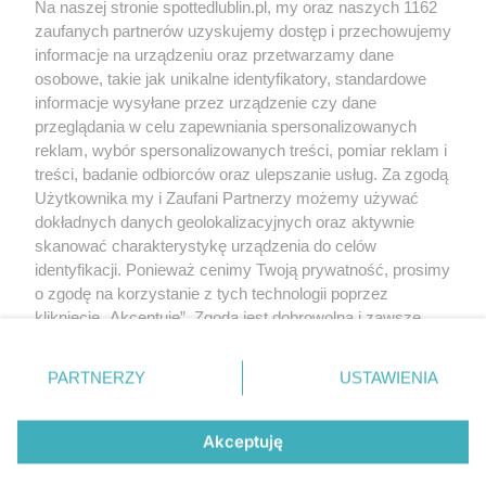
Na naszej stronie spottedlublin.pl, my oraz naszych 1162
Regulamin
Polityka prywatności
zaufanych partnerów uzyskujemy dostęp i przechowujemy
RODO
informacje na urządzeniu oraz przetwarzamy dane
Warunki korzystania z treści
osobowe, takie jak unikalne identyfikatory, standardowe
informacje wysyłane przez urządzenie czy dane
KATEGORIE
przeglądania w celu zapewniania spersonalizowanych
reklam, wybór spersonalizowanych treści, pomiar reklam i
OGŁOSZENIA
treści, badanie odbiorców oraz ulepszanie usług. Za zgodą
Użytkownika my i Zaufani Partnerzy możemy używać
WYDARZENIA
dokładnych danych geolokalizacyjnych oraz aktywnie
skanować charakterystykę urządzenia do celów
identyfikacji. Ponieważ cenimy Twoją prywatność, prosimy
NA SKRÓTY
o zgodę na korzystanie z tych technologii poprzez
kliknięcie „Akceptuję”. Zgoda jest dobrowolna i zawsze
możesz ją zmienić/wycofać klikając przycisk ustawień
prywatności znajdujący się w lewym dolnym rogu strony
PARTNERZY
USTAWIENIA
. Niektóre rodzaje przetwarzania danych nie wymagają
© 2025. Spotted Lublin. Wszystkie prawa zastrzeżone.
zgody użytkownika, ale masz prawo sprzeciwić się
Mapa strony
takiemu przetwarzaniu. Preferencje będą miały
Akceptuję
zastosowania tylko na tej witrynie.
Najnowsze
Raporty
Posty
Wydarzenia