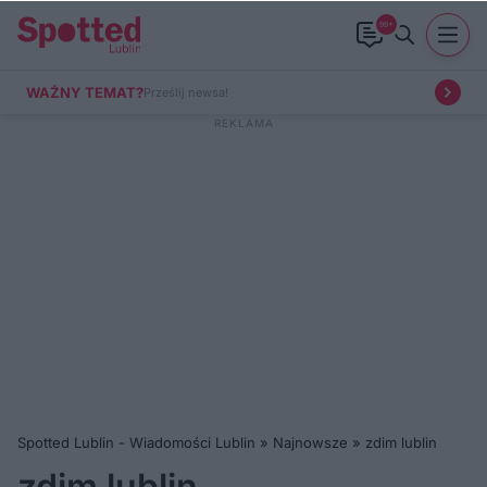
99+
WAŻNY TEMAT?
Prześlij newsa!
Spotted Lublin - Wiadomości Lublin
»
Najnowsze
»
zdim lublin
zdim lublin