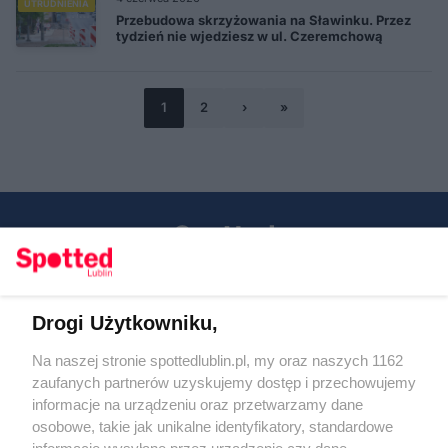
UTRUDNIENIA
Przebudowa skrzyżowania na Sławinku. Przez
tydzień nie wjedziesz w ul. Czeremchową
1
2
›
»
Drogi Użytkowniku,
Kontakt
Na naszej stronie spottedlublin.pl, my oraz naszych 1162
Regulamin
Polityka prywatności
zaufanych partnerów uzyskujemy dostęp i przechowujemy
RODO
informacje na urządzeniu oraz przetwarzamy dane
Warunki korzystania z treści
osobowe, takie jak unikalne identyfikatory, standardowe
informacje wysyłane przez urządzenie czy dane