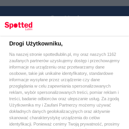
Drogi Użytkowniku,
Kontakt
Na naszej stronie spottedlublin.pl, my oraz naszych 1162
Regulamin
Polityka prywatności
zaufanych partnerów uzyskujemy dostęp i przechowujemy
RODO
informacje na urządzeniu oraz przetwarzamy dane
Warunki korzystania z treści
osobowe, takie jak unikalne identyfikatory, standardowe
informacje wysyłane przez urządzenie czy dane
KATEGORIE
przeglądania w celu zapewniania spersonalizowanych
reklam, wybór spersonalizowanych treści, pomiar reklam i
OGŁOSZENIA
treści, badanie odbiorców oraz ulepszanie usług. Za zgodą
Użytkownika my i Zaufani Partnerzy możemy używać
dokładnych danych geolokalizacyjnych oraz aktywnie
WYDARZENIA
skanować charakterystykę urządzenia do celów
identyfikacji. Ponieważ cenimy Twoją prywatność, prosimy
NA SKRÓTY