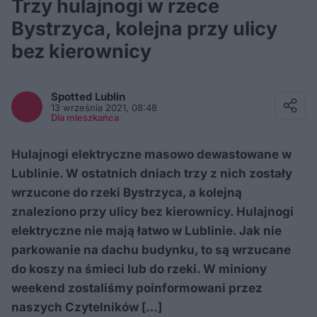
Trzy hulajnogi w rzece
Bystrzyca, kolejna przy ulicy
bez kierownicy
Facebook
Twitter / X
Spotted
Lublin
E-mail
13 września 2021, 08:48
Messenger
Dla mieszkańca
Whatsapp
Kopiuj link
Hulajnogi elektryczne masowo dewastowane w
Lublinie. W ostatnich dniach trzy z nich zostały
wrzucone do rzeki Bystrzyca, a kolejną
znaleziono przy ulicy bez kierownicy. Hulajnogi
elektryczne nie mają łatwo w Lublinie. Jak nie
parkowanie na dachu budynku, to są wrzucane
do koszy na śmieci lub do rzeki. W miniony
weekend zostaliśmy poinformowani przez
naszych Czytelników […]