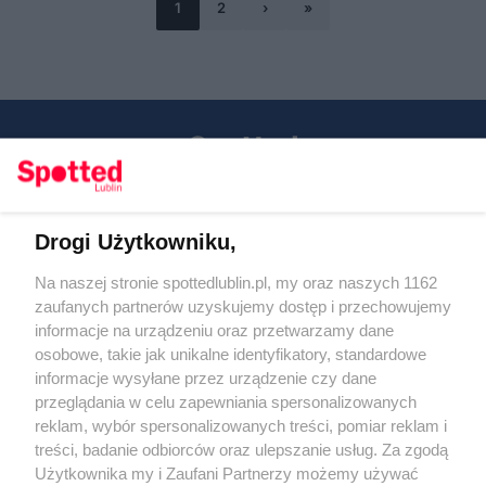
1
2
›
»
Drogi Użytkowniku,
Kontakt
Na naszej stronie spottedlublin.pl, my oraz naszych 1162
Regulamin
Polityka prywatności
zaufanych partnerów uzyskujemy dostęp i przechowujemy
RODO
informacje na urządzeniu oraz przetwarzamy dane
Warunki korzystania z treści
osobowe, takie jak unikalne identyfikatory, standardowe
informacje wysyłane przez urządzenie czy dane
KATEGORIE
przeglądania w celu zapewniania spersonalizowanych
reklam, wybór spersonalizowanych treści, pomiar reklam i
OGŁOSZENIA
treści, badanie odbiorców oraz ulepszanie usług. Za zgodą
Użytkownika my i Zaufani Partnerzy możemy używać