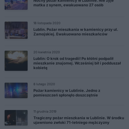
Nocny pożar kamienicy w Lublinie. Nie żyje
matka z synem, ewakuowano 27 osób
18 listopada 2020
Lublin. Pożar mieszkania w kamienicy przy ul.
Zamojskiej. Ewakuowano mieszkańców
20 kwietnia 2020
Lublin: O krok od tragedii! Po kłótni podpalił
mieszkanie znajomej. Wcześniej bił i podduszał
kobietę
8 lutego 2020
Pożar kamienicy w Lublinie. Jedno z
pomieszczeń spłonęło doszczętnie
11 grudnia 2019
Tragiczny pożar mieszkania w Lublinie. W środku
ujawniono zwłoki 71-letniego mężczyzny