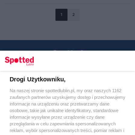
1
2
Drogi Użytkowniku,
Kontakt
Na naszej stronie spottedlublin.pl, my oraz naszych 1162
Regulamin
Polityka prywatności
zaufanych partnerów uzyskujemy dostęp i przechowujemy
RODO
informacje na urządzeniu oraz przetwarzamy dane
Warunki korzystania z treści
osobowe, takie jak unikalne identyfikatory, standardowe
informacje wysyłane przez urządzenie czy dane
KATEGORIE
przeglądania w celu zapewniania spersonalizowanych
reklam, wybór spersonalizowanych treści, pomiar reklam i
OGŁOSZENIA