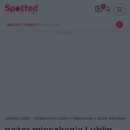
99+
WAŻNY TEMAT?
Prześlij newsa!
Spotted Lublin - Wiadomości Lublin
»
Najnowsze
»
pożar mieszkania 
pożar mieszkania Lublin