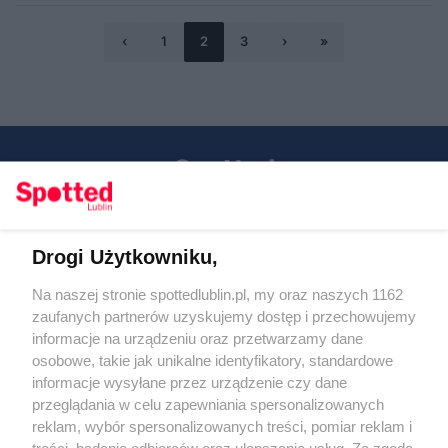
‹
1
2
3
›
»
Drogi Użytkowniku,
Kontakt
Na naszej stronie spottedlublin.pl, my oraz naszych 1162
Regulamin
Polityka prywatności
zaufanych partnerów uzyskujemy dostęp i przechowujemy
RODO
informacje na urządzeniu oraz przetwarzamy dane
Warunki korzystania z treści
osobowe, takie jak unikalne identyfikatory, standardowe
informacje wysyłane przez urządzenie czy dane
KATEGORIE
przeglądania w celu zapewniania spersonalizowanych
reklam, wybór spersonalizowanych treści, pomiar reklam i
OGŁOSZENIA
treści, badanie odbiorców oraz ulepszanie usług. Za zgodą