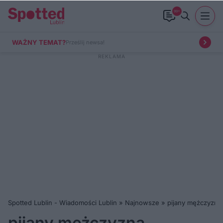
99+
WAŻNY TEMAT?
Prześlij newsa!
Spotted Lublin - Wiadomości Lublin
»
Najnowsze
»
pijany mężczyzna
pijany mężczyzna