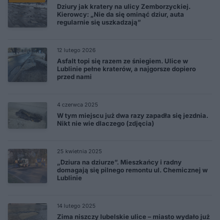
Dziury jak kratery na ulicy Zemborzyckiej.
Kierowcy: „Nie da się ominąć dziur, auta
regularnie się uszkadzają”
12 lutego 2026
Asfalt topi się razem ze śniegiem. Ulice w
Lublinie pełne kraterów, a najgorsze dopiero
przed nami
4 czerwca 2025
W tym miejscu już dwa razy zapadła się jezdnia.
Nikt nie wie dlaczego (zdjęcia)
25 kwietnia 2025
„Dziura na dziurze”. Mieszkańcy i radny
domagają się pilnego remontu ul. Chemicznej w
Lublinie
14 lutego 2025
Zima niszczy lubelskie ulice – miasto wydało już