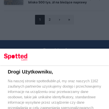
blisko 500 tys. zł na bieżące naprawy
1
2
›
»
Drogi Użytkowniku,
Kontakt
Na naszej stronie spottedlublin.pl, my oraz naszych 1162
Regulamin
Polityka prywatności
zaufanych partnerów uzyskujemy dostęp i przechowujemy
RODO
informacje na urządzeniu oraz przetwarzamy dane
Warunki korzystania z treści
osobowe, takie jak unikalne identyfikatory, standardowe
informacje wysyłane przez urządzenie czy dane
KATEGORIE
przeglądania w celu zapewniania spersonalizowanych