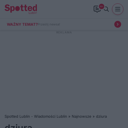
99+
WAŻNY TEMAT?
Prześlij newsa!
Spotted Lublin - Wiadomości Lublin
»
Najnowsze
»
dziura
dziura