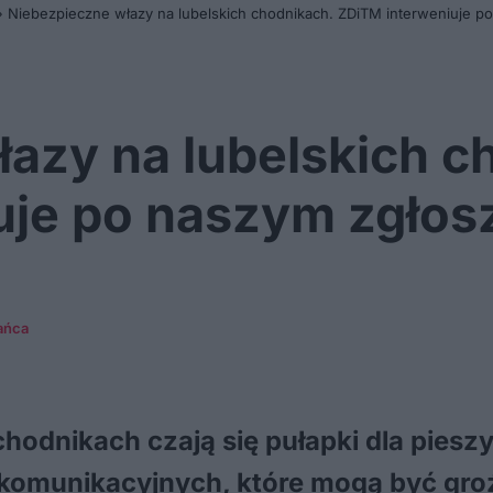
»
Niebezpieczne włazy na lubelskich chodnikach. ZDiTM interweniuje p
azy na lubelskich c
uje po naszym zgłos
ańca
hodnikach czają się pułapki dla pies
ekomunikacyjnych, które mogą być gro