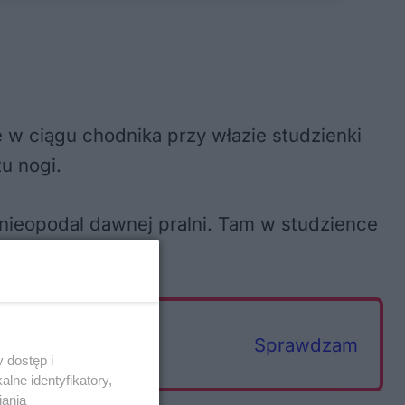
e w ciągu chodnika przy włazie studzienki
u nogi.
 nieopodal dawnej pralni. Tam w studzience
cza dla dzieci.
Sprawdzam
 dostęp i
lne identyfikatory,
iania