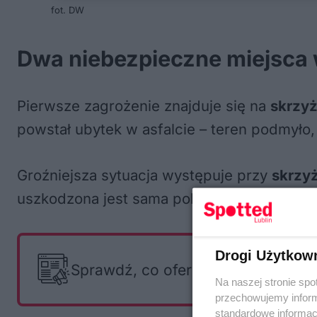
fot. DW
Dwa niebezpieczne miejsca 
Pierwsze zagrożenie znajduje się na
skrzyż
powstał ubytek w asfalcie – teren podmyło
Groźniejsza sytuacja występuje przy
skrzyż
uszkodzona jest sama pokrywa włazu – to p
Drogi Użytkow
Sprawdź, co oferują i czego szuka
Na naszej stronie spo
przechowujemy informa
standardowe informac