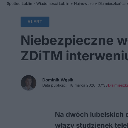
Spotted Lublin - Wiadomości Lublin
»
Najnowsze
»
Dla mieszkańca
ALERT
Niebezpieczne wł
ZDiTM interweni
Dominik
Wąsik
Data publikacji:
18 marca 2026, 07:38
Dla mieszk
Na dwóch lubelskich c
włazy studzienek tel