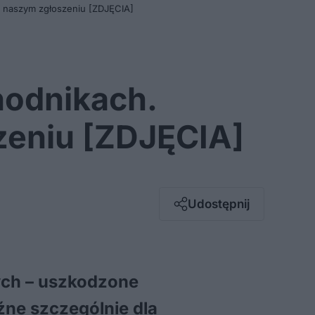
o naszym zgłoszeniu [ZDJĘCIA]
hodnikach.
zeniu [ZDJĘCIA]
Facebook
Twitter / X
E-mail
Udostępnij
Messenger
Whatsapp
Kopiuj link
zych – uszkodzone
źne szczególnie dla