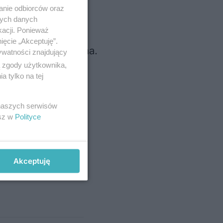
anie odbiorców oraz
nych danych
kacji. Ponieważ
ięcie „Akceptuję”.
e szybko rozwiązana.
ywatności znajdujący
ą zgody użytkownika,
 tylko na tej
 naszych serwisów
esz w
Polityce
 wezwany do
Akceptuję
, rzecznik