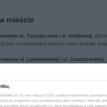
w mieście
owaniu ul. Turystycznej i ul. Azaliowej
, gdzi
, przez co nieuważny pieszy może doznać uraz
owaniu ul. Lubomelskiej i ul. Czechowskiej
,
oważne zagrożenie dla przechodniów, a zwłasz
niku,
ją mieszkańcy Lublina
ttedlublin.pl, my oraz naszych 1162 zaufanych partnerów uzyskujemy
cje na urządzeniu oraz przetwarzamy dane osobowe, takie jak unika
je wysyłane przez urządzenie czy dane przeglądania w celu zapewn