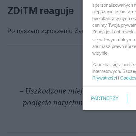
spersonalizowanych re
ZDiTM reaguje
ulepszanie usług. Za
geolokalizacyjnych or
cenimy Twoją prywatno
Po naszym zgłoszeniu Zarząd Dróg i Transp
Zgoda jest dobrowoln
się w lewym dolnym r
ale masz prawo sprzec
witrynie.
Zapoznaj się z poniż
internetowych. Szcze
Prywatności
i
Cookie
– Uszkodzone miejsca zostaną zab
PARTNERZY
podjęcia natychmiastowych dział