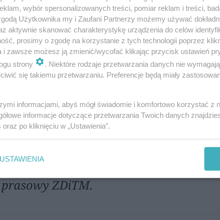
klam, wybór spersonalizowanych treści, pomiar reklam i treści, bad
 zgodą Użytkownika my i Zaufani Partnerzy możemy używać dokład
az aktywnie skanować charakterystykę urządzenia do celów identyfi
ść, prosimy o zgodę na korzystanie z tych technologii poprzez klikn
ortu Miejskiego zapewnia, że sprawa zostani
a i zawsze możesz ją zmienić/wycofać klikając przycisk ustawień pr
ogu strony
. Niektóre rodzaje przetwarzania danych nie wymagaj
iwić się takiemu przetwarzaniu. Preferencje będą miały zastosowania
szymi informacjami, abyś mógł świadomie i komfortowo korzystać z
gółowe informacje dotyczące przetwarzania Twoich danych znajdzi
s
oraz po kliknięciu w „Ustawienia”.
ezpieczone, a właściciel infrastruktury
USTAWIENIA
ań naprawczych – informuje Monika Fisz
prasowy ZDiTM.