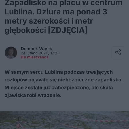
Zapadlisko na placu w centrum
Lublina. Dziura ma ponad 3
metry szerokości i metr
głębokości [ZDJĘCIA]
Facebook
Twitter / X
Dominik
Wąsik
E-mail
24 lutego 2026, 17:23
Messenger
Dla mieszkańca
Whatsapp
Kopiuj link
W samym sercu Lublina podczas trwających
roztopów pojawiło się niebezpieczne zapadlisko.
Miejsce zostało już zabezpieczone, ale skala
zjawiska robi wrażenie.