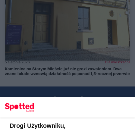
5 sierpnia 2026
Dla mieszkańca
Kamienica na Starym Mieście już nie grozi zawaleniem. Dwa
znane lokale wznowią działalność po ponad 1,5-rocznej przerwie
Drogi Użytkowniku,
Kontakt