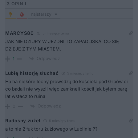
3
OPINII
najstarszy
MARCYS80
5 miesięcy temu
JAK NIE DZIURY W JEZDNI TO ZAPADLISKA! CO SIĘ
DZIEJE Z TYM MIASTEM.
Odpowiedz
1
Lubię historję słuchać
5 miesięcy temu
Ha ha niekóre lochy prowsdzą do kościoła pod Grbów ci
co badali nie wyszli więc zamkneli kościł jak byłem parę
lat wstecz to ruina
Odpowiedz
0
Radosny żużel
5 miesięcy temu
a to nie 2 łuk toru żużlowego w Lublinie ??