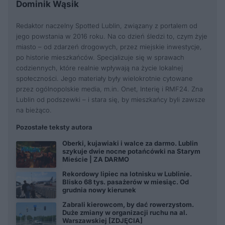
Dominik Wąsik
Redaktor naczelny Spotted Lublin, związany z portalem od
jego powstania w 2016 roku. Na co dzień śledzi to, czym żyje
miasto – od zdarzeń drogowych, przez miejskie inwestycje,
po historie mieszkańców. Specjalizuje się w sprawach
codziennych, które realnie wpływają na życie lokalnej
społeczności. Jego materiały były wielokrotnie cytowane
przez ogólnopolskie media, m.in. Onet, Interię i RMF24. Zna
Lublin od podszewki – i stara się, by mieszkańcy byli zawsze
na bieżąco.
Pozostałe teksty autora
Oberki, kujawiaki i walce za darmo. Lublin
szykuje dwie nocne potańcówki na Starym
Mieście | ZA DARMO
Rekordowy lipiec na lotnisku w Lublinie.
Blisko 68 tys. pasażerów w miesiąc. Od
grudnia nowy kierunek
Zabrali kierowcom, by dać rowerzystom.
Duże zmiany w organizacji ruchu na al.
Warszawskiej [ZDJĘCIA]