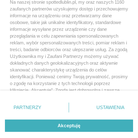
Na naszej stronie spottedlublin.pl, my oraz naszych 1160
Regulamin
Polityka prywatności
zaufanych partnerów uzyskujemy dostęp i przechowujemy
RODO
informacje na urządzeniu oraz przetwarzamy dane
Warunki korzystania z treści
osobowe, takie jak unikalne identyfikatory, standardowe
informacje wysyłane przez urządzenie czy dane
KATEGORIE
przeglądania w celu zapewniania spersonalizowanych
reklam, wybór spersonalizowanych treści, pomiar reklam i
OGŁOSZENIA
treści, badanie odbiorców oraz ulepszanie usług. Za zgodą
Użytkownika my i Zaufani Partnerzy możemy używać
WYDARZENIA
dokładnych danych geolokalizacyjnych oraz aktywnie
skanować charakterystykę urządzenia do celów
identyfikacji. Ponieważ cenimy Twoją prywatność, prosimy
NA SKRÓTY
o zgodę na korzystanie z tych technologii poprzez
kliknięcie „Akceptuję”. Zgoda jest dobrowolna i zawsze
możesz ją zmienić/wycofać klikając przycisk ustawień
prywatności znajdujący się w lewym dolnym rogu strony
PARTNERZY
USTAWIENIA
. Niektóre rodzaje przetwarzania danych nie wymagają
© 2025. Spotted Lublin. Wszystkie prawa zastrzeżone.
zgody użytkownika, ale masz prawo sprzeciwić się
Mapa strony
takiemu przetwarzaniu. Preferencje będą miały
Akceptuję
zastosowania tylko na tej witrynie.