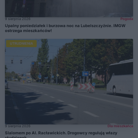
9 sierpnia 2026
Pogoda
Upalny poniedziałek i burzowa noc na Lubelszczyźnie. IMGW
ostrzega mieszkańców!
UTRUDNIENIA
9 sierpnia 2026
Dla mieszkańca
Slalomem po Al. Racławickich. Drogowcy regulują włazy
studzienek