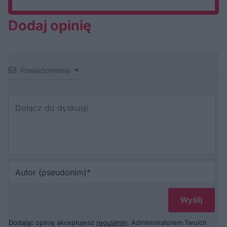
Dodaj opinię
Powiadomienia
Au
(p
Dodając opinię akceptujesz
regulamin
. Administratorem Twoich