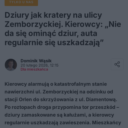
TYLKO U NAS
Dziury jak kratery na ulicy
Zemborzyckiej. Kierowcy: „Nie
da się ominąć dziur, auta
regularnie się uszkadzają”
Facebook
Twitter / X
Dominik
Wąsik
E-mail
20 lutego 2026, 12:15
Messenger
Dla mieszkańca
Whatsapp
Kopiuj link
Kierowcy alarmują o katastrofalnym stanie
nawierzchni ul. Zemborzyckiej na odcinku od
stacji Orlen do skrzyżowania z ul. Diamentową.
Po roztopach droga przypomina tor przeszkód –
dziury zamaskowane są kałużami, a kierowcy
regularnie uszkadzają zawieszenia. Mieszkańcy