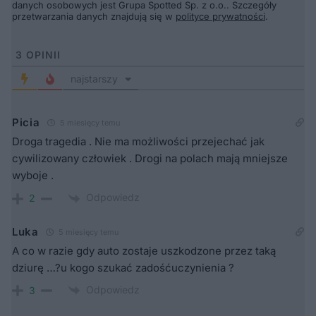
danych osobowych jest Grupa Spotted Sp. z o.o.. Szczegóły
przetwarzania danych znajdują się w
polityce prywatności
.
3
OPINII
najstarszy
Picia
5 miesięcy temu
Droga tragedia . Nie ma możliwości przejechać jak
cywilizowany człowiek . Drogi na polach mają mniejsze
wyboje .
Odpowiedz
2
Luka
5 miesięcy temu
A co w razie gdy auto zostaje uszkodzone przez taką
dziurę …?u kogo szukać zadośćuczynienia ?
Odpowiedz
3