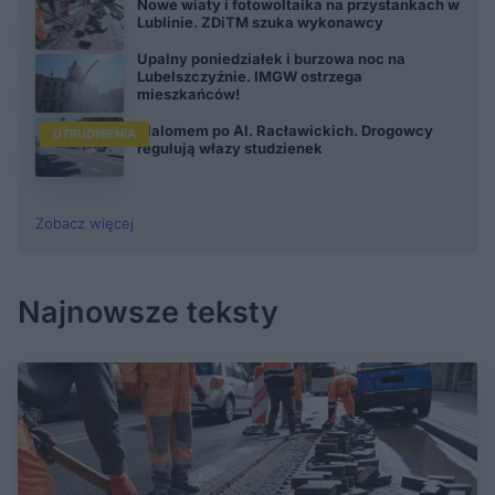
Nowe wiaty i fotowoltaika na przystankach w
Lublinie. ZDiTM szuka wykonawcy
Upalny poniedziałek i burzowa noc na
Lubelszczyźnie. IMGW ostrzega
mieszkańców!
Slalomem po Al. Racławickich. Drogowcy
UTRUDNIENIA
regulują włazy studzienek
Zobacz więcej
Najnowsze teksty