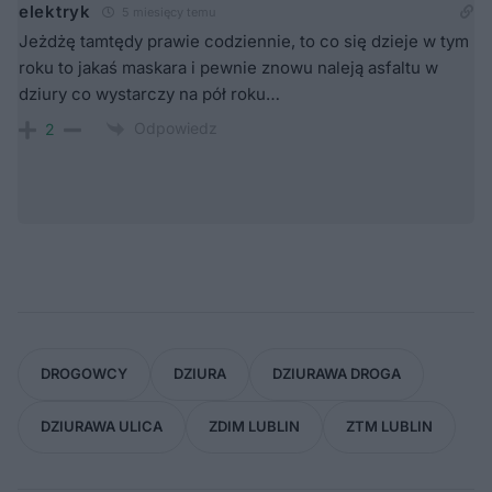
elektryk
5 miesięcy temu
Jeżdżę tamtędy prawie codziennie, to co się dzieje w tym
roku to jakaś maskara i pewnie znowu naleją asfaltu w
dziury co wystarczy na pół roku…
Odpowiedz
2
DROGOWCY
DZIURA
DZIURAWA DROGA
DZIURAWA ULICA
ZDIM LUBLIN
ZTM LUBLIN