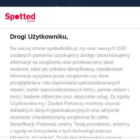
Drogi Użytkowniku,
Kontakt
Na naszej stronie spottedlublin.pl, my oraz naszych 1162
Regulamin
Polityka prywatności
zaufanych partnerów uzyskujemy dostęp i przechowujemy
RODO
informacje na urządzeniu oraz przetwarzamy dane
Warunki korzystania z treści
osobowe, takie jak unikalne identyfikatory, standardowe
informacje wysyłane przez urządzenie czy dane
KATEGORIE
przeglądania w celu zapewniania spersonalizowanych
reklam, wybór spersonalizowanych treści, pomiar reklam i
OGŁOSZENIA
treści, badanie odbiorców oraz ulepszanie usług. Za zgodą
Użytkownika my i Zaufani Partnerzy możemy używać
WYDARZENIA
dokładnych danych geolokalizacyjnych oraz aktywnie
skanować charakterystykę urządzenia do celów
identyfikacji. Ponieważ cenimy Twoją prywatność, prosimy
NA SKRÓTY
o zgodę na korzystanie z tych technologii poprzez
kliknięcie „Akceptuję”. Zgoda jest dobrowolna i zawsze