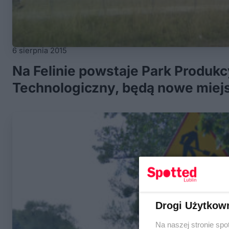
6 sierpnia 2015
Na Felinie powstaje Park Produkc
Technologiczny, będą nowe miej
Drogi Użytkow
Na naszej stronie spo