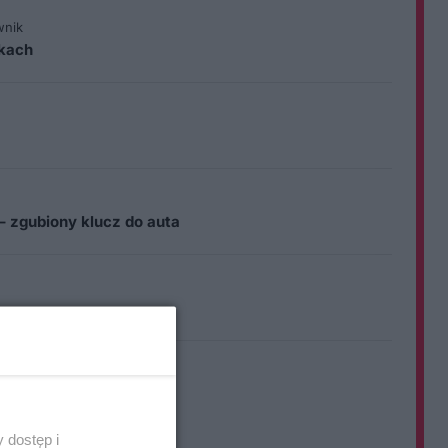
wnik
ikach
– zgubiony klucz do auta
 dostęp i