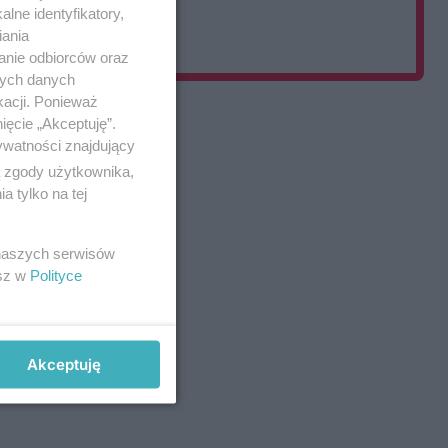
lne identyfikatory,
Dodaj post
iania
anie odbiorców oraz
nych danych
kacji. Ponieważ
ięcie „Akceptuję”.
ywatności znajdujący
ą zgody użytkownika,
 tylko na tej
 naszych serwisów
esz w
Polityce
Akceptuję