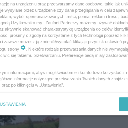
cje na urządzeniu oraz przetwarzamy dane osobowe, takie jak unika
Dla mieszkańca
je wysyłane przez urządzenie czy dane przeglądania w celu zapewn
klam, wybór spersonalizowanych treści, pomiar reklam i treści, bad
 Zamkną ul.
 zgodą Użytkownika my i Zaufani Partnerzy możemy używać dokład
gonowej
az aktywnie skanować charakterystykę urządzenia do celów identyfi
ść, prosimy o zgodę na korzystanie z tych technologii poprzez klikn
a i zawsze możesz ją zmienić/wycofać klikając przycisk ustawień pr
ogu strony
. Niektóre rodzaje przetwarzania danych nie wymagaj
iwić się takiemu przetwarzaniu. Preferencje będą miały zastosowania
szymi informacjami, abyś mógł świadomie i komfortowo korzystać z
gółowe informacje dotyczące przetwarzania Twoich danych znajdzi
s
oraz po kliknięciu w „Ustawienia”.
USTAWIENIA