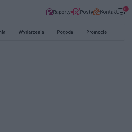
99+
Raporty
Posty
Kontakt
nia
Wydarzenia
Pogoda
Promocje