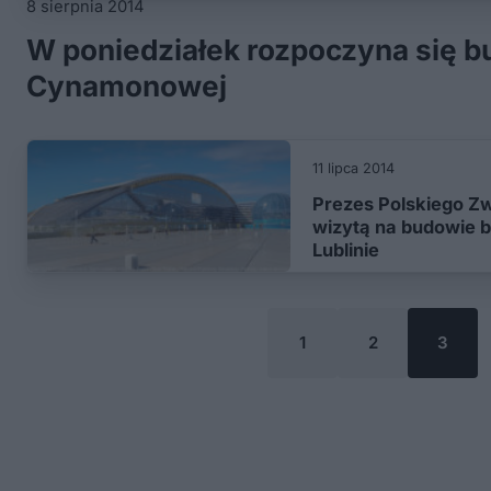
8 sierpnia 2014
W poniedziałek rozpoczyna się b
Cynamonowej
11 lipca 2014
Prezes Polskiego Z
wizytą na budowie b
Lublinie
1
2
3