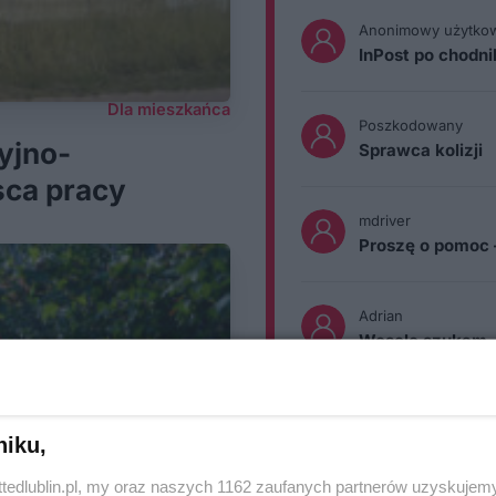
Anonimowy użytko
InPost po chodn
Dla mieszkańca
Poszkodowany
yjno-
Sprawca kolizji
sca pracy
mdriver
Proszę o pomoc 
Adrian
Wesele szukam
niku,
ttedlublin.pl, my oraz naszych 1162 zaufanych partnerów uzyskujemy