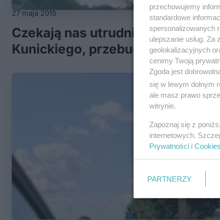
przechowujemy informa
27 maja 2015
standardowe informac
spersonalizowanych re
Czekają nas utrudnienia w ruchy.
ulepszanie usług. Za
Kunickiego, przebudowa ul. Poli
geolokalizacyjnych or
cenimy Twoją prywatno
Zgoda jest dobrowoln
się w lewym dolnym r
ale masz prawo sprzec
witrynie.
Zapoznaj się z poniż
internetowych. Szcze
Prywatności
i
Cookie
PARTNERZY