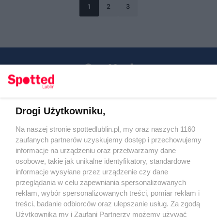
1
2
3
Drogi Użytkowniku,
Kontakt
Na naszej stronie spottedlublin.pl, my oraz naszych 1160
Regulamin
Polityka prywatności
zaufanych partnerów uzyskujemy dostęp i przechowujemy
RODO
informacje na urządzeniu oraz przetwarzamy dane
Warunki korzystania z treści
osobowe, takie jak unikalne identyfikatory, standardowe
informacje wysyłane przez urządzenie czy dane
KATEGORIE
przeglądania w celu zapewniania spersonalizowanych
reklam, wybór spersonalizowanych treści, pomiar reklam i
OGŁOSZENIA
treści, badanie odbiorców oraz ulepszanie usług. Za zgodą
Użytkownika my i Zaufani Partnerzy możemy używać