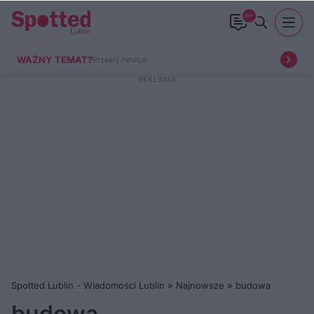
99+
WAŻNY TEMAT?
Prześlij newsa!
Spotted Lublin - Wiadomości Lublin
»
Najnowsze
»
budowa
budowa