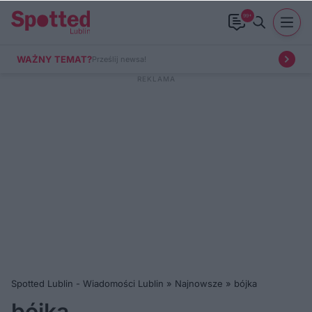
99+
WAŻNY TEMAT?
Prześlij newsa!
Spotted Lublin - Wiadomości Lublin
»
Najnowsze
»
bójka
bójka