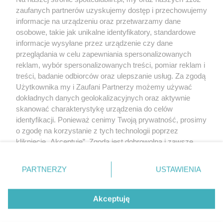
Polityka prywatności
zaufanych partnerów uzyskujemy dostęp i przechowujemy
RODO
informacje na urządzeniu oraz przetwarzamy dane
Warunki korzystania z treści
osobowe, takie jak unikalne identyfikatory, standardowe
informacje wysyłane przez urządzenie czy dane
KATEGORIE
przeglądania w celu zapewniania spersonalizowanych
reklam, wybór spersonalizowanych treści, pomiar reklam i
OGŁOSZENIA
treści, badanie odbiorców oraz ulepszanie usług. Za zgodą
Użytkownika my i Zaufani Partnerzy możemy używać
WYDARZENIA
dokładnych danych geolokalizacyjnych oraz aktywnie
skanować charakterystykę urządzenia do celów
identyfikacji. Ponieważ cenimy Twoją prywatność, prosimy
NA SKRÓTY
o zgodę na korzystanie z tych technologii poprzez
kliknięcie „Akceptuję”. Zgoda jest dobrowolna i zawsze
możesz ją zmienić/wycofać klikając przycisk ustawień
prywatności znajdujący się w lewym dolnym rogu strony
PARTNERZY
USTAWIENIA
. Niektóre rodzaje przetwarzania danych nie wymagają
© 2025. Spotted Lublin. Wszystkie prawa zastrzeżone.
zgody użytkownika, ale masz prawo sprzeciwić się
Mapa strony
takiemu przetwarzaniu. Preferencje będą miały
Akceptuję
zastosowania tylko na tej witrynie.
Najnowsze
Raporty
Posty
Wydarzenia