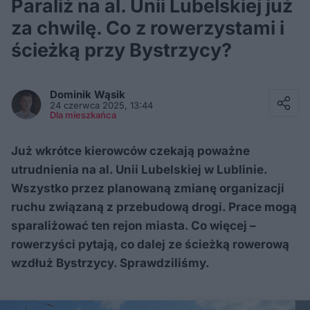
Paraliż na al. Unii Lubelskiej już
za chwilę. Co z rowerzystami i
ścieżką przy Bystrzycy?
Facebook
Twitter / X
Dominik
Wąsik
E-mail
24 czerwca 2025, 13:44
Messenger
Dla mieszkańca
Whatsapp
Kopiuj link
Już wkrótce kierowców czekają poważne
utrudnienia na al. Unii Lubelskiej w Lublinie.
Wszystko przez planowaną zmianę organizacji
ruchu związaną z przebudową drogi. Prace mogą
sparaliżować ten rejon miasta. Co więcej –
rowerzyści pytają, co dalej ze ścieżką rowerową
wzdłuż Bystrzycy. Sprawdziliśmy.