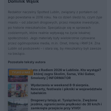
Dominik Wąsik
Redaktor naczelny Spotted Lublin, związany z portalem od
jego powstania w 2016 roku. Na co dzień śledzi to, czym żyje
miasto – od zdarzeń drogowych, przez miejskie inwestycje,
po historie mieszkańców. Specjalizuje się w sprawach
codziennych, które realnie wpływają na życie lokalnej
społeczności. Jego materiały były wielokrotnie cytowane
przez ogólnopolskie media, m.in. Onet, Interię i RMF24. Zna
Lublin od podszewki – i stara się, by mieszkańcy byli zawsze
na bieżąco.
Pozostałe teksty autora
Lato z Radiem 2026 w Lublinie. Kto wystąpi?
TYLKO U NAS
O której zagra Skolim, Sarsa, Viki Gabor,
Smolasty | INFORMATOR
Wydarzenia w weekend 8-9 sierpnia.
Koncerty, festiwale i pikniki w województwie
lubelskim
Drogowcy łatają al. Tysiąclecia. Zwężona
jezdnia, ograniczenie prędkości do 30 km/h i
zamknięte przejście przy VIVO!