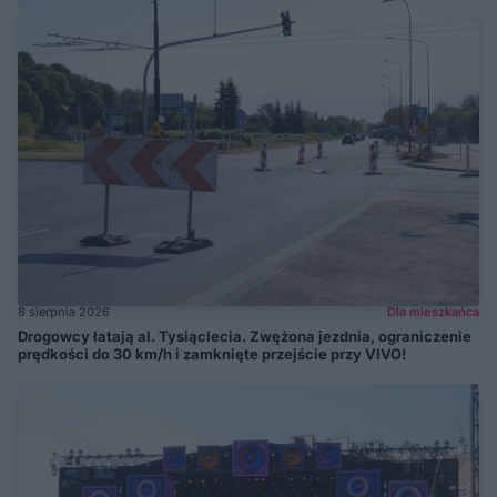
8 sierpnia 2026
Dla mieszkańca
Drogowcy łatają al. Tysiąclecia. Zwężona jezdnia, ograniczenie
prędkości do 30 km/h i zamknięte przejście przy VIVO!