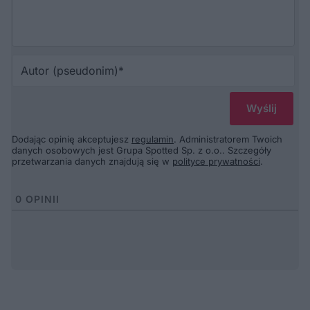
Au
(p
Dodając opinię akceptujesz
regulamin
. Administratorem Twoich
danych osobowych jest Grupa Spotted Sp. z o.o.. Szczegóły
przetwarzania danych znajdują się w
polityce prywatności
.
0
OPINII