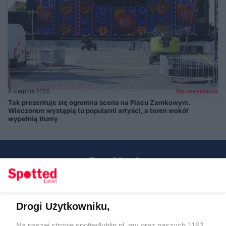
8 sierpnia 2026
Dla mieszkańca
Tak prezentuje się ogromna scena na Placu Zamkowym.
Wieczorem wystąpią tu popularni artyści, a teren wokół
wypełnią tłumy
Drogi Użytkowniku,
Kontakt
Na naszej stronie spottedlublin.pl, my oraz naszych 1162
Regulamin