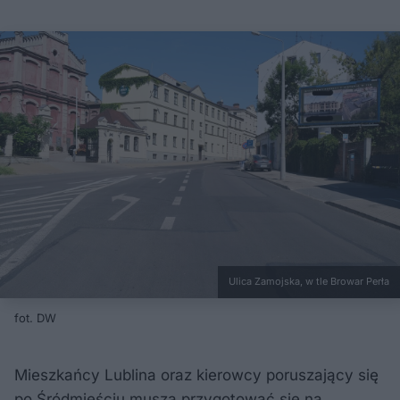
Ulica Zamojska, w tle Browar Perła
fot. DW
Mieszkańcy Lublina oraz kierowcy poruszający się
po Śródmieściu muszą przygotować się na