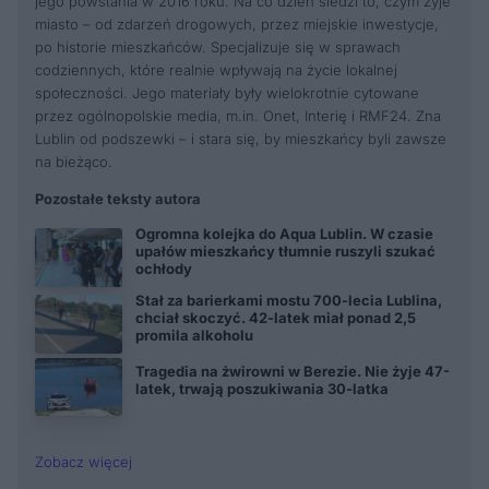
jego powstania w 2016 roku. Na co dzień śledzi to, czym żyje
miasto – od zdarzeń drogowych, przez miejskie inwestycje,
po historie mieszkańców. Specjalizuje się w sprawach
codziennych, które realnie wpływają na życie lokalnej
społeczności. Jego materiały były wielokrotnie cytowane
przez ogólnopolskie media, m.in. Onet, Interię i RMF24. Zna
Lublin od podszewki – i stara się, by mieszkańcy byli zawsze
na bieżąco.
Pozostałe teksty autora
Ogromna kolejka do Aqua Lublin. W czasie
upałów mieszkańcy tłumnie ruszyli szukać
ochłody
Stał za barierkami mostu 700-lecia Lublina,
chciał skoczyć. 42-latek miał ponad 2,5
promila alkoholu
Tragedia na żwirowni w Berezie. Nie żyje 47-
latek, trwają poszukiwania 30-latka
Zobacz więcej