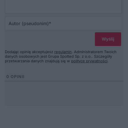
Au
(p
Dodając opinię akceptujesz
regulamin
. Administratorem Twoich
danych osobowych jest Grupa Spotted Sp. z o.o.. Szczegóły
przetwarzania danych znajdują się w
polityce prywatności
.
0
OPINII