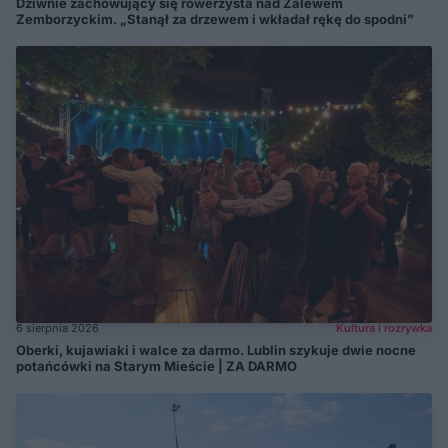
Dziwnie zachowujący się rowerzysta nad Zalewem
Zemborzyckim. „Stanął za drzewem i wkładał rękę do spodni”
6 sierpnia 2026
Kultura i rozrywka
Oberki, kujawiaki i walce za darmo. Lublin szykuje dwie nocne
potańcówki na Starym Mieście | ZA DARMO