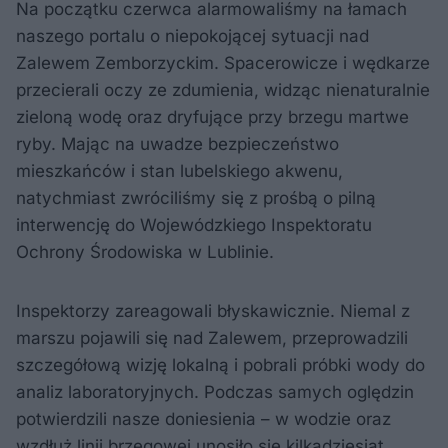
Na początku czerwca alarmowaliśmy na łamach
naszego portalu o niepokojącej sytuacji nad
Zalewem Zemborzyckim. Spacerowicze i wędkarze
przecierali oczy ze zdumienia, widząc nienaturalnie
zieloną wodę oraz dryfujące przy brzegu martwe
ryby. Mając na uwadze bezpieczeństwo
mieszkańców i stan lubelskiego akwenu,
natychmiast zwróciliśmy się z prośbą o pilną
interwencję do Wojewódzkiego Inspektoratu
Ochrony Środowiska w Lublinie.
Inspektorzy zareagowali błyskawicznie. Niemal z
marszu pojawili się nad Zalewem, przeprowadzili
szczegółową wizję lokalną i pobrali próbki wody do
analiz laboratoryjnych. Podczas samych oględzin
potwierdzili nasze doniesienia – w wodzie oraz
wzdłuż linii brzegowej unosiło się kilkadziesiąt