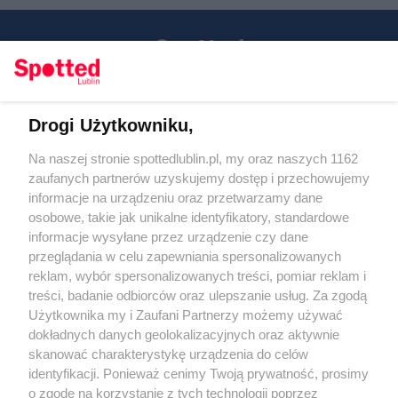
Drogi Użytkowniku,
Kontakt
Na naszej stronie spottedlublin.pl, my oraz naszych 1162
Regulamin
Polityka prywatności
zaufanych partnerów uzyskujemy dostęp i przechowujemy
RODO
informacje na urządzeniu oraz przetwarzamy dane
Warunki korzystania z treści
osobowe, takie jak unikalne identyfikatory, standardowe
informacje wysyłane przez urządzenie czy dane
KATEGORIE
przeglądania w celu zapewniania spersonalizowanych
reklam, wybór spersonalizowanych treści, pomiar reklam i
OGŁOSZENIA
treści, badanie odbiorców oraz ulepszanie usług. Za zgodą
Użytkownika my i Zaufani Partnerzy możemy używać
WYDARZENIA
dokładnych danych geolokalizacyjnych oraz aktywnie
skanować charakterystykę urządzenia do celów
identyfikacji. Ponieważ cenimy Twoją prywatność, prosimy
NA SKRÓTY
o zgodę na korzystanie z tych technologii poprzez