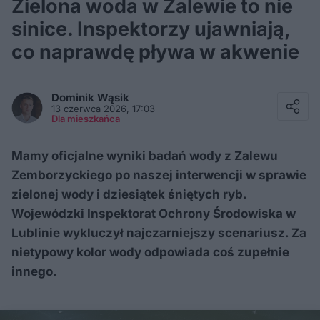
Zielona woda w Zalewie to nie
sinice. Inspektorzy ujawniają,
co naprawdę pływa w akwenie
Facebook
Twitter / X
Dominik
Wąsik
E-mail
13 czerwca 2026, 17:03
Messenger
Dla mieszkańca
Whatsapp
Kopiuj link
Mamy oficjalne wyniki badań wody z Zalewu
Zemborzyckiego po naszej interwencji w sprawie
zielonej wody i dziesiątek śniętych ryb.
Wojewódzki Inspektorat Ochrony Środowiska w
Lublinie wykluczył najczarniejszy scenariusz. Za
nietypowy kolor wody odpowiada coś zupełnie
innego.