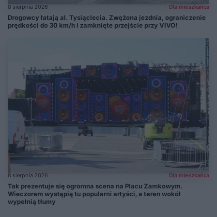
8 sierpnia 2026
Dla mieszkańca
Drogowcy łatają al. Tysiąclecia. Zwężona jezdnia, ograniczenie
prędkości do 30 km/h i zamknięte przejście przy VIVO!
8 sierpnia 2026
Dla mieszkańca
Tak prezentuje się ogromna scena na Placu Zamkowym.
Wieczorem wystąpią tu popularni artyści, a teren wokół
wypełnią tłumy