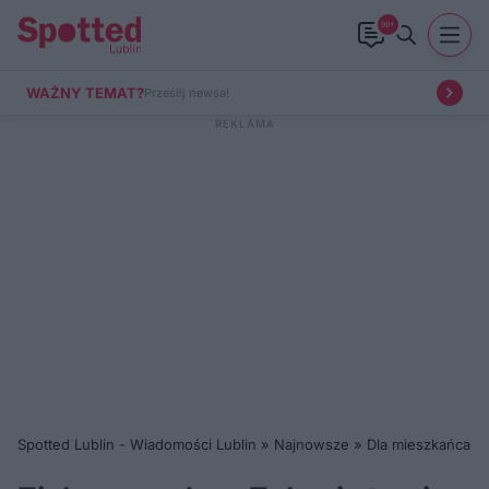
99+
WAŻNY TEMAT?
Prześlij newsa!
Spotted Lublin - Wiadomości Lublin
»
Najnowsze
»
Dla mieszkańca
»