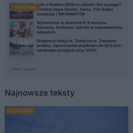
Lato z Radiem 2026 w Lublinie. Kto wystąpi?
TYLKO U NAS
O której zagra Skolim, Sarsa, Viki Gabor,
Smolasty | INFORMATOR
Wydarzenia w weekend 8-9 sierpnia.
Koncerty, festiwale i pikniki w województwie
lubelskim
Drogowcy łatają al. Tysiąclecia. Zwężona
jezdnia, ograniczenie prędkości do 30 km/h i
zamknięte przejście przy VIVO!
Zobacz więcej
Najnowsze teksty
TYLKO U NAS