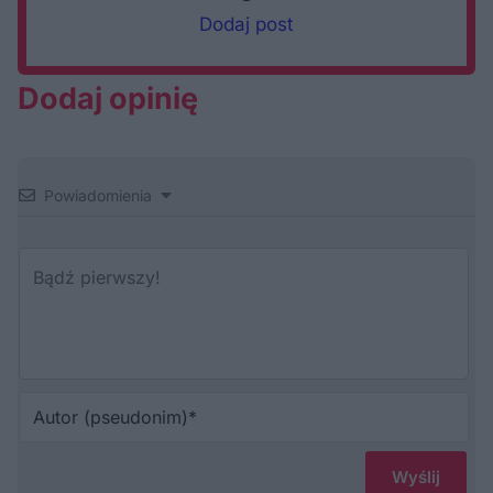
Dodaj post
Dodaj opinię
Powiadomienia
Au
(p