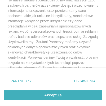
Na naszej stronie spottedlublin.pl, my oraz naszych 1160
Regulamin
Polityka prywatności
zaufanych partnerów uzyskujemy dostęp i przechowujemy
RODO
informacje na urządzeniu oraz przetwarzamy dane
Warunki korzystania z treści
osobowe, takie jak unikalne identyfikatory, standardowe
informacje wysyłane przez urządzenie czy dane
KATEGORIE
przeglądania w celu zapewniania spersonalizowanych
reklam, wybór spersonalizowanych treści, pomiar reklam i
OGŁOSZENIA
treści, badanie odbiorców oraz ulepszanie usług. Za zgodą
Użytkownika my i Zaufani Partnerzy możemy używać
dokładnych danych geolokalizacyjnych oraz aktywnie
WYDARZENIA
skanować charakterystykę urządzenia do celów
identyfikacji. Ponieważ cenimy Twoją prywatność, prosimy
NA SKRÓTY
o zgodę na korzystanie z tych technologii poprzez
kliknięcie „Akceptuję”. Zgoda jest dobrowolna i zawsze
możesz ją zmienić/wycofać klikając przycisk ustawień
prywatności znajdujący się w lewym dolnym rogu strony
PARTNERZY
USTAWIENIA
. Niektóre rodzaje przetwarzania danych nie wymagają
© 2025. Spotted Lublin. Wszystkie prawa zastrzeżone.
zgody użytkownika, ale masz prawo sprzeciwić się
Mapa strony
takiemu przetwarzaniu. Preferencje będą miały
Akceptuję
zastosowania tylko na tej witrynie.
Najnowsze
Raporty
Posty
Wydarzenia