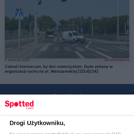
6 sierpnia 2026
Dla mieszkańca
Zabrali kierowcom, by dać rowerzystom. Duże zmiany w
organizacji ruchu na al. Warszawskiej [ZDJĘCIA]
Drogi Użytkowniku,
Kontakt