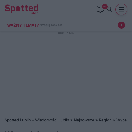
99+
WAŻNY TEMAT?
Prześlij newsa!
Spotted Lublin - Wiadomości Lublin
»
Najnowsze
»
Region
»
Wypadek