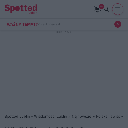
99+
WAŻNY TEMAT?
Prześlij newsa!
Spotted Lublin - Wiadomości Lublin
»
Najnowsze
»
Polska i świat
»
Wi