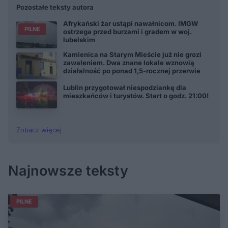
Pozostałe teksty autora
Afrykański żar ustąpi nawałnicom. IMGW
PILNE
ostrzega przed burzami i gradem w woj.
lubelskim
Kamienica na Starym Mieście już nie grozi
zawaleniem. Dwa znane lokale wznowią
działalność po ponad 1,5-rocznej przerwie
Lublin przygotował niespodziankę dla
mieszkańców i turystów. Start o godz. 21:00!
Zobacz więcej
Najnowsze teksty
PILNE