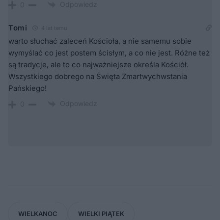
Odpowiedz
0
Tomi
4 lat temu
warto słuchać zaleceń Kościoła, a nie samemu sobie
wymyślać co jest postem ścisłym, a co nie jest. Różne też
są tradycje, ale to co najważniejsze określa Kościół.
Wszystkiego dobrego na Święta Zmartwychwstania
Pańskiego!
Odpowiedz
0
WIELKANOC
WIELKI PIĄTEK