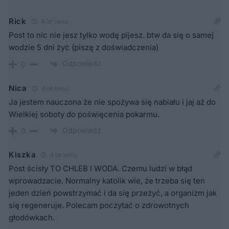
Rick
4 lat temu
Post to nic nie jesz tylko wodę pijesz. btw da się o samej
wodzie 5 dni żyć (piszę z doświadczenia)
Odpowiedz
0
Nica
4 lat temu
Ja jestem nauczona że nie spożywa się nabiału i jaj aż do
Wielkiej soboty do poświęcenia pokarmu.
Odpowiedz
0
Kiszka
4 lat temu
Post ścisły TO CHLEB I WODA. Czemu ludzi w błąd
wprowadzacie. Normalny katolik wie, że trzeba się ten
jeden dzień powstrzymać i da się przeżyć, a organizm jak
się regeneruje. Polecam poczytać o zdrowotnych
głodówkach.