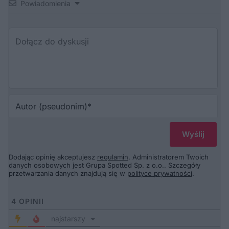
Powiadomienia
Au
(p
Dodając opinię akceptujesz
regulamin
. Administratorem Twoich
danych osobowych jest Grupa Spotted Sp. z o.o.. Szczegóły
przetwarzania danych znajdują się w
polityce prywatności
.
4
OPINII
najstarszy