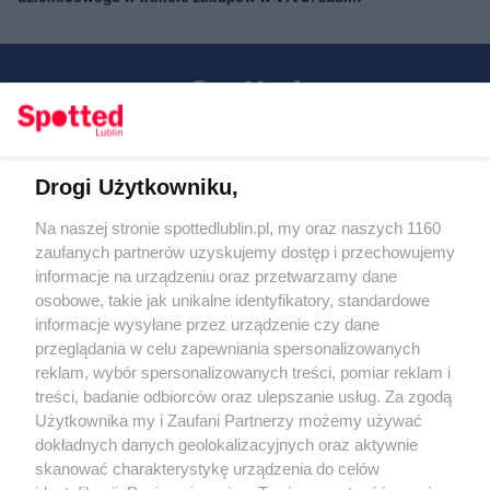
Drogi Użytkowniku,
Kontakt
Na naszej stronie spottedlublin.pl, my oraz naszych 1160
Regulamin
Polityka prywatności
zaufanych partnerów uzyskujemy dostęp i przechowujemy
RODO
informacje na urządzeniu oraz przetwarzamy dane
Warunki korzystania z treści
osobowe, takie jak unikalne identyfikatory, standardowe
informacje wysyłane przez urządzenie czy dane
KATEGORIE
przeglądania w celu zapewniania spersonalizowanych
reklam, wybór spersonalizowanych treści, pomiar reklam i
OGŁOSZENIA
treści, badanie odbiorców oraz ulepszanie usług. Za zgodą
Użytkownika my i Zaufani Partnerzy możemy używać
dokładnych danych geolokalizacyjnych oraz aktywnie
WYDARZENIA
skanować charakterystykę urządzenia do celów