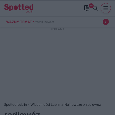
99+
WAŻNY TEMAT?
Prześlij newsa!
Spotted Lublin - Wiadomości Lublin
»
Najnowsze
»
radiowóz
radiowóz