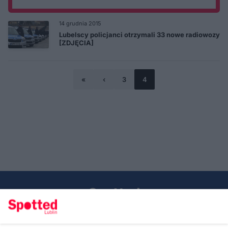
14 grudnia 2015
Lubelscy policjanci otrzymali 33 nowe radiowozy
[ZDJĘCIA]
«
‹
3
4