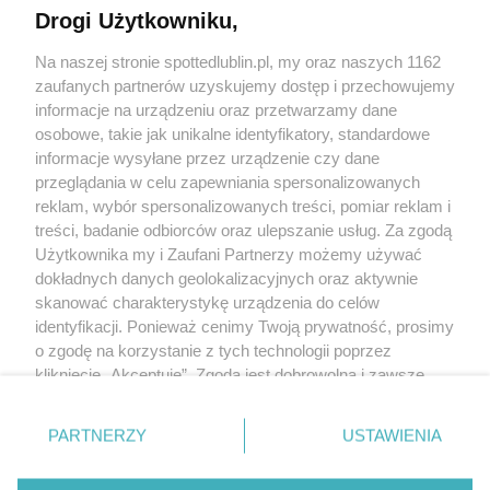
Drogi Użytkowniku,
Kontakt
Na naszej stronie spottedlublin.pl, my oraz naszych 1162
Regulamin
Polityka prywatności
zaufanych partnerów uzyskujemy dostęp i przechowujemy
RODO
informacje na urządzeniu oraz przetwarzamy dane
Warunki korzystania z treści
osobowe, takie jak unikalne identyfikatory, standardowe
informacje wysyłane przez urządzenie czy dane
KATEGORIE
przeglądania w celu zapewniania spersonalizowanych
reklam, wybór spersonalizowanych treści, pomiar reklam i
OGŁOSZENIA
treści, badanie odbiorców oraz ulepszanie usług. Za zgodą
Użytkownika my i Zaufani Partnerzy możemy używać
dokładnych danych geolokalizacyjnych oraz aktywnie
WYDARZENIA
skanować charakterystykę urządzenia do celów
identyfikacji. Ponieważ cenimy Twoją prywatność, prosimy
NA SKRÓTY
o zgodę na korzystanie z tych technologii poprzez
kliknięcie „Akceptuję”. Zgoda jest dobrowolna i zawsze
możesz ją zmienić/wycofać klikając przycisk ustawień
prywatności znajdujący się w lewym dolnym rogu strony
PARTNERZY
USTAWIENIA
. Niektóre rodzaje przetwarzania danych nie wymagają
© 2025. Spotted Lublin. Wszystkie prawa zastrzeżone.
zgody użytkownika, ale masz prawo sprzeciwić się
Mapa strony