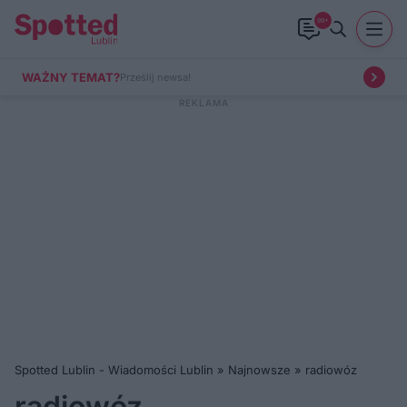
99+
WAŻNY TEMAT?
Prześlij newsa!
Spotted Lublin - Wiadomości Lublin
»
Najnowsze
»
radiowóz
radiowóz