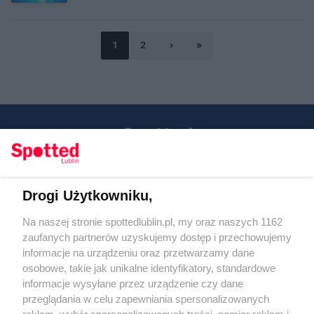
1
2
›
»
Drogi Użytkowniku,
Kontakt
Na naszej stronie spottedlublin.pl, my oraz naszych 1162
Regulamin
Polityka prywatności
zaufanych partnerów uzyskujemy dostęp i przechowujemy
RODO
informacje na urządzeniu oraz przetwarzamy dane
Warunki korzystania z treści
osobowe, takie jak unikalne identyfikatory, standardowe
informacje wysyłane przez urządzenie czy dane
KATEGORIE
przeglądania w celu zapewniania spersonalizowanych