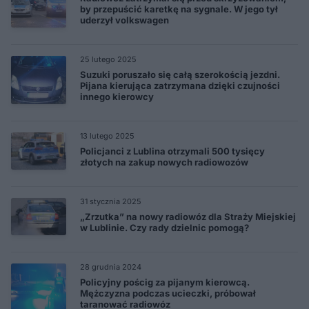
by przepuścić karetkę na sygnale. W jego tył
uderzył volkswagen
25 lutego 2025
Suzuki poruszało się całą szerokością jezdni.
Pijana kierująca zatrzymana dzięki czujności
innego kierowcy
13 lutego 2025
Policjanci z Lublina otrzymali 500 tysięcy
złotych na zakup nowych radiowozów
31 stycznia 2025
„Zrzutka” na nowy radiowóz dla Straży Miejskiej
w Lublinie. Czy rady dzielnic pomogą?
28 grudnia 2024
Policyjny pościg za pijanym kierowcą.
Mężczyzna podczas ucieczki, próbował
taranować radiowóz