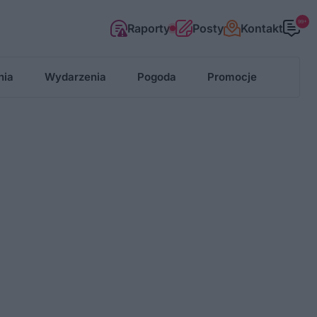
99+
Raporty
Posty
Kontakt
nia
Wydarzenia
Pogoda
Promocje