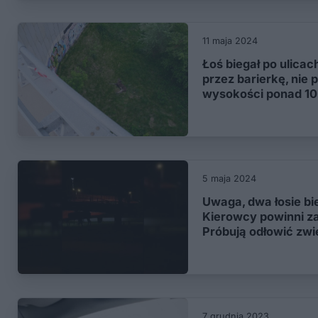
11 maja 2024
Łoś biegał po ulicac
przez barierkę, nie 
wysokości ponad 10
5 maja 2024
Uwaga, dwa łosie bie
Kierowcy powinni z
Próbują odłowić zwi
7 grudnia 2023