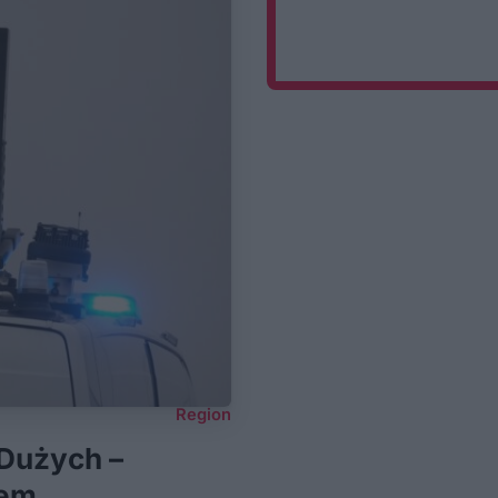
Region
 Dużych –
iem