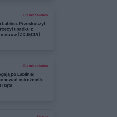
Dla mieszkańca
h Lublina. Przeskoczył
przeżył upadku z
 metrów [ZDJĘCIA]
Dla mieszkańca
gają po Lublinie!
achować ostrożność.
erzęta
Region