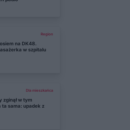
Region
łosiem na DK48.
asażerka w szpitalu
Dla mieszkańca
ry zginął w tym
 ta sama: upadek z