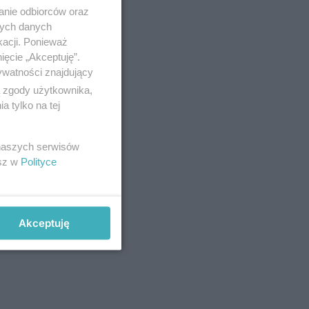
anie odbiorców oraz
nych danych
kacji. Ponieważ
ięcie „Akceptuję”.
ywatności znajdujący
ą zgody użytkownika,
 tylko na tej
 naszych serwisów
esz w
Polityce
Akceptuję