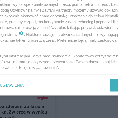
klam, wybór spersonalizowanych treści, pomiar reklam i treści, bad
Region
 zgodą Użytkownika my i Zaufani Partnerzy możemy używać dokład
az aktywnie skanować charakterystykę urządzenia do celów identyfi
ebezpieczne
ść, prosimy o zgodę na korzystanie z tych technologii poprzez klikn
a i zawsze możesz ją zmienić/wycofać klikając przycisk ustawień pr
ogu strony
. Niektóre rodzaje przetwarzania danych nie wymagaj
iwić się takiemu przetwarzaniu. Preferencje będą miały zastosowania
Region
ie łosia w
szymi informacjami, abyś mógł świadomie i komfortowo korzystać z
im. Zwierzę trafiło do
gółowe informacje dotyczące przetwarzania Twoich danych znajdzi
s
oraz po kliknięciu w „Ustawienia”.
USTAWIENIA
Region
po zderzeniu z łosiem
ika. Zwierzę w wyniku
eń padło