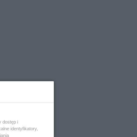
 dostęp i
lne identyfikatory,
iania