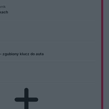
wnik
ikach
– zgubiony klucz do auta