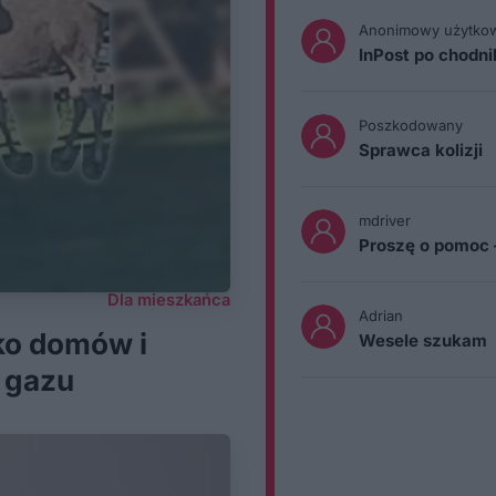
Anonimowy użytko
InPost po chodn
Poszkodowany
Sprawca kolizji
mdriver
Proszę o pomoc 
Dla mieszkańca
Adrian
sko domów i
Wesele szukam
z gazu