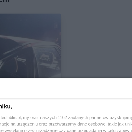
niku,
ttedlublin.pl, my oraz naszych 1162 zaufanych partnerów uzyskujemy
cje na urządzeniu oraz przetwarzamy dane osobowe, takie jak unika
je wysyłane przez urządzenie czy dane przeglądania w celu zapewn