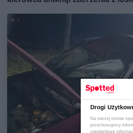
Drogi Użytkow
Na naszej stronie spo
przechowujemy informa
standardowe informac