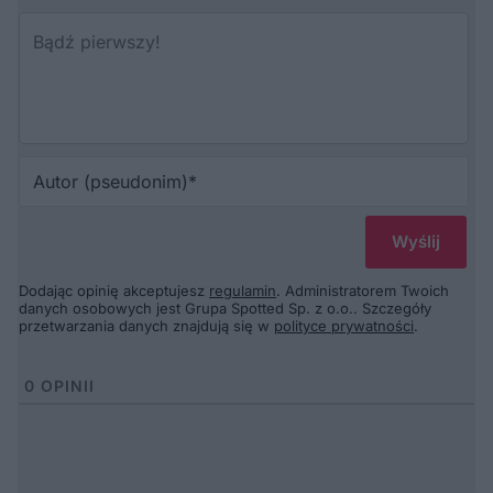
Au
(p
Dodając opinię akceptujesz
regulamin
. Administratorem Twoich
danych osobowych jest Grupa Spotted Sp. z o.o.. Szczegóły
przetwarzania danych znajdują się w
polityce prywatności
.
0
OPINII