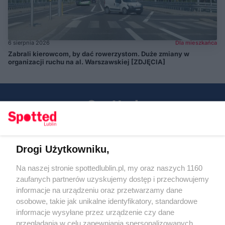
6 sierpnia 2026
Dla mieszkańca
Zabrali kierowcom, by dać rowerzystom. Duże zmiany w
organizacji ruchu na al. Warszawskiej [ZDJĘCIA]
Drogi Użytkowniku,
Kontakt
Na naszej stronie spottedlublin.pl, my oraz naszych 1160
Regulamin
Polityka prywatności
zaufanych partnerów uzyskujemy dostęp i przechowujemy
RODO
informacje na urządzeniu oraz przetwarzamy dane
Warunki korzystania z treści
osobowe, takie jak unikalne identyfikatory, standardowe
informacje wysyłane przez urządzenie czy dane
KATEGORIE
przeglądania w celu zapewniania spersonalizowanych