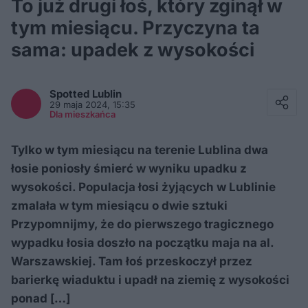
To już drugi łoś, który zginął w
tym miesiącu. Przyczyna ta
sama: upadek z wysokości
Facebook
Twitter / X
Spotted
Lublin
E-mail
29 maja 2024, 15:35
Messenger
Dla mieszkańca
Whatsapp
Kopiuj link
Tylko w tym miesiącu na terenie Lublina dwa
łosie poniosły śmierć w wyniku upadku z
wysokości. Populacja łosi żyjących w Lublinie
zmalała w tym miesiącu o dwie sztuki
Przypomnijmy, że do pierwszego tragicznego
wypadku łosia doszło na początku maja na al.
Warszawskiej. Tam łoś przeskoczył przez
barierkę wiaduktu i upadł na ziemię z wysokości
ponad […]