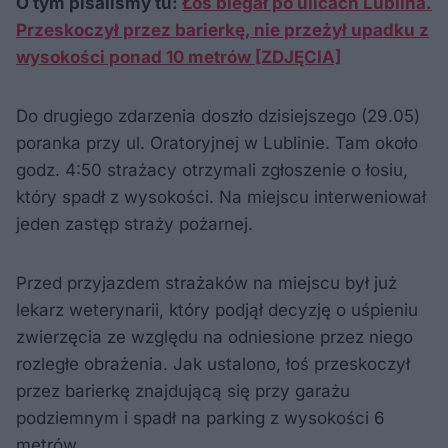
O tym pisaliśmy tu:
Łoś biegał po ulicach Lublina.
Przeskoczył przez barierkę, nie przeżył upadku z
wysokości ponad 10 metrów [ZDJĘCIA]
Do drugiego zdarzenia doszło dzisiejszego (29.05)
poranka przy ul. Oratoryjnej w Lublinie. Tam około
godz. 4:50 strażacy otrzymali zgłoszenie o łosiu,
który spadł z wysokości. Na miejscu interweniował
jeden zastęp straży pożarnej.
Przed przyjazdem strażaków na miejscu był już
lekarz weterynarii, który podjął decyzję o uśpieniu
zwierzęcia ze względu na odniesione przez niego
rozległe obrażenia. Jak ustalono, łoś przeskoczył
przez barierkę znajdującą się przy garażu
podziemnym i spadł na parking z wysokości 6
metrów.