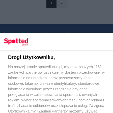
1
2
Drogi Użytkowniku,
Kontakt
Na naszej stronie spottedlublin.pl, my oraz naszych 1162
Regulamin
Polityka prywatności
zaufanych partnerów uzyskujemy dostęp i przechowujemy
RODO
informacje na urządzeniu oraz przetwarzamy dane
Warunki korzystania z treści
osobowe, takie jak unikalne identyfikatory, standardowe
informacje wysyłane przez urządzenie czy dane
KATEGORIE
przeglądania w celu zapewniania spersonalizowanych
reklam, wybór spersonalizowanych treści, pomiar reklam i
OGŁOSZENIA
treści, badanie odbiorców oraz ulepszanie usług. Za zgodą
Użytkownika my i Zaufani Partnerzy możemy używać