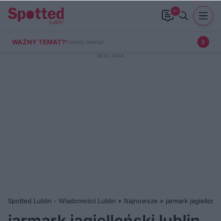
99+
WAŻNY TEMAT?
Prześlij newsa!
Spotted Lublin - Wiadomości Lublin
»
Najnowsze
»
jarmark jagiellońsk
jarmark jagielloński lublin