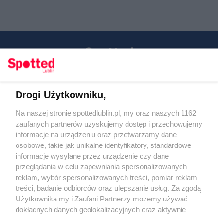
Drogi Użytkowniku,
Kontakt
Na naszej stronie spottedlublin.pl, my oraz naszych 1162
Regulamin
Polityka prywatności
zaufanych partnerów uzyskujemy dostęp i przechowujemy
RODO
informacje na urządzeniu oraz przetwarzamy dane
Warunki korzystania z treści
osobowe, takie jak unikalne identyfikatory, standardowe
informacje wysyłane przez urządzenie czy dane
KATEGORIE
przeglądania w celu zapewniania spersonalizowanych
reklam, wybór spersonalizowanych treści, pomiar reklam i
OGŁOSZENIA
treści, badanie odbiorców oraz ulepszanie usług. Za zgodą
Użytkownika my i Zaufani Partnerzy możemy używać
WYDARZENIA
dokładnych danych geolokalizacyjnych oraz aktywnie