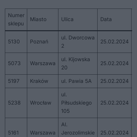
Numer
Miasto
Ulica
Data
sklepu
t
ul. Dworcowa
5130
Poznań
25.02.2024
2
ul. Kijowska
5073
Warszawa
25.02.2024
20
5197
Kraków
ul. Pawia 5A
25.02.2024
0
ul.
5238
Wrocław
Piłsudskiego
25.02.2024
0
105
Al.
5161
Warszawa
Jerozolimskie
25.02.2024