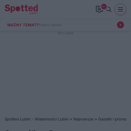
99+
WAŻNY TEMAT?
Prześlij newsa!
Spotted Lublin - Wiadomości Lublin
»
Najnowsze
»
Gazetki i promocj