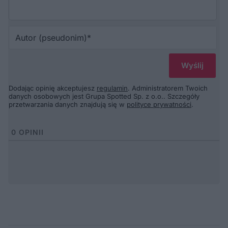
Au
(p
Dodając opinię akceptujesz
regulamin
. Administratorem Twoich
danych osobowych jest Grupa Spotted Sp. z o.o.. Szczegóły
przetwarzania danych znajdują się w
polityce prywatności
.
0
OPINII