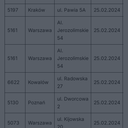
5197
Kraków
ul. Pawia 5A
25.02.2024
1
Al.
5161
Warszawa
Jerozolimskie
25.02.2024
1
54
Al.
5161
Warszawa
Jerozolimskie
25.02.2024
1
54
ul. Radowska
6622
Kowalów
25.02.2024
1
27
ul. Dworcowa
5130
Poznań
25.02.2024
1
2
ul. Kijowska
5073
Warszawa
25.02.2024
1
20