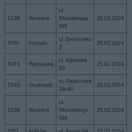
ul.
5238
Wrocław
Piłsudskiego
25.02.2024
1
105
ul. Dworcowa
5130
Poznań
25.02.2024
1
2
ul. Kijowska
5073
Warszawa
25.02.2024
1
20
ul. Dworcowa
2343
Grudziądz
25.02.2024
1
38/40
ul.
5238
Wrocław
Piłsudskiego
25.02.2024
2
105
5197
Kraków
ul. Pawia 5A
25.02.2024