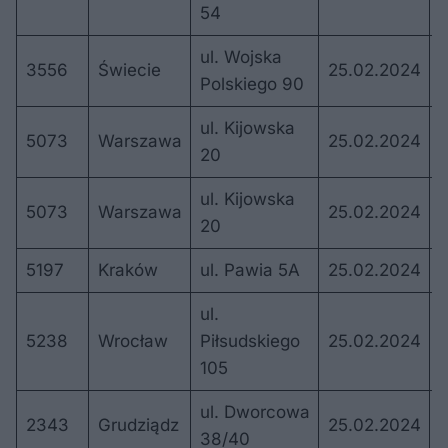
54
ul. Wojska
3556
Świecie
25.02.2024
0
Polskiego 90
ul. Kijowska
5073
Warszawa
25.02.2024
20
ul. Kijowska
5073
Warszawa
25.02.2024
20
5197
Kraków
ul. Pawia 5A
25.02.2024
1
ul.
5238
Wrocław
Piłsudskiego
25.02.2024
1
105
ul. Dworcowa
2343
Grudziądz
25.02.2024
1
38/40