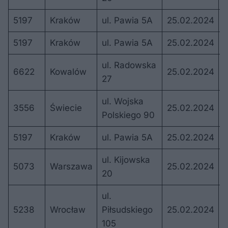
5197
Kraków
ul. Pawia 5A
25.02.2024
1
5197
Kraków
ul. Pawia 5A
25.02.2024
1
ul. Radowska
6622
Kowalów
25.02.2024
1
27
ul. Wojska
3556
Świecie
25.02.2024
1
Polskiego 90
5197
Kraków
ul. Pawia 5A
25.02.2024
1
ul. Kijowska
5073
Warszawa
25.02.2024
1
20
ul.
5238
Wrocław
Piłsudskiego
25.02.2024
1
105