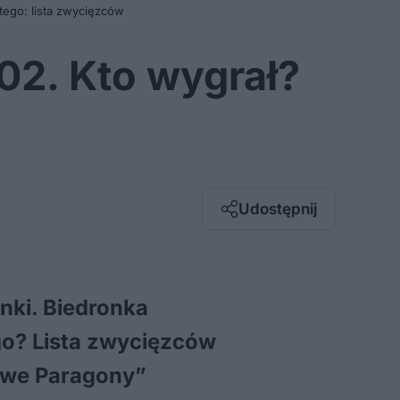
tego: lista zwycięzców
02. Kto wygrał?
Facebook
Twitter / X
E-mail
Udostępnij
Messenger
Whatsapp
Kopiuj link
nki. Biedronka
ego? Lista zwycięzców
liwe Paragony”