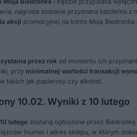
o Moja Biedronka
i będzie przypisana wyłączn
yteria, nagroda zostanie przyznana każdemu z n
a akcji
promocyjnej na konto Moja Biedronka 
zystania przez rok
od momentu ich przyznania
nki, przy
minimalnej wartości transakcji wyno
takich jak papierosy czy alkohol.
ny 10.02. Wyniki z 10 lutego
10 lutego
zostaną ogłoszone przez Biedronkę
ięzców (numer i adres sklepu, w którym doko