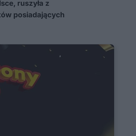
sce, ruszyła z
ntów posiadających