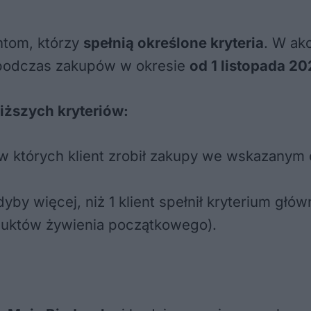
ntom, którzy
spełnią określone kryteria
. W ak
ki podczas zakupów w okresie
od 1 listopada 20
iższych kryteriów:
 w których klient zrobił zakupy we wskazanym cz
by więcej, niż 1 klient spełnił kryterium głó
duktów żywienia początkowego).