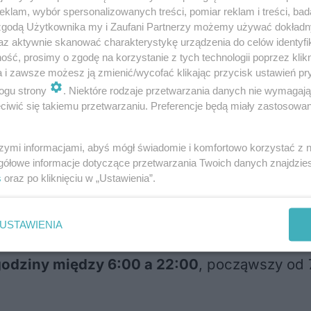
klam, wybór spersonalizowanych treści, pomiar reklam i treści, bad
py o wartości 500 zł, a co tydzień 25 000 zł.
 zgodą Użytkownika my i Zaufani Partnerzy możemy używać dokład
az aktywnie skanować charakterystykę urządzenia do celów identyfi
ść, prosimy o zgodę na korzystanie z tych technologii poprzez klikn
a i zawsze możesz ją zmienić/wycofać klikając przycisk ustawień pr
 Biedronce?
ogu strony
. Niektóre rodzaje przetwarzania danych nie wymagaj
iwić się takiemu przetwarzaniu. Preferencje będą miały zastosowania
lienci mają szansę otrzymać aż 800 zł na kol
szymi informacjami, abyś mógł świadomie i komfortowo korzystać z
arczy dokonać zakupów dowolnych produk
gółowe informacje dotyczące przetwarzania Twoich danych znajdzi
m karty Moja Biedronka lub aplikacji mobilne
s
oraz po kliknięciu w „Ustawienia”.
USTAWIENIA
łącznie 32 zwycięzców
, którzy dostaną po 8
godziny między 6:00 a 22:00
, począwszy od 