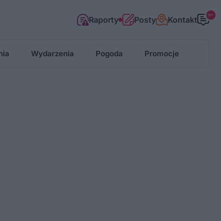
99+
Raporty
Posty
Kontakt
nia
Wydarzenia
Pogoda
Promocje