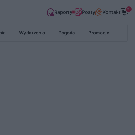
99+
Raporty
Posty
Kontakt
nia
Wydarzenia
Pogoda
Promocje