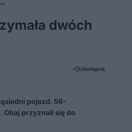
nie
atrzymała dwóch
Facebook
Twitter / X
E-mail
Udostępnij
Messenger
Whatsapp
Kopiuj link
sąsiedni pojazd. 56-
 Obaj przyznali się do