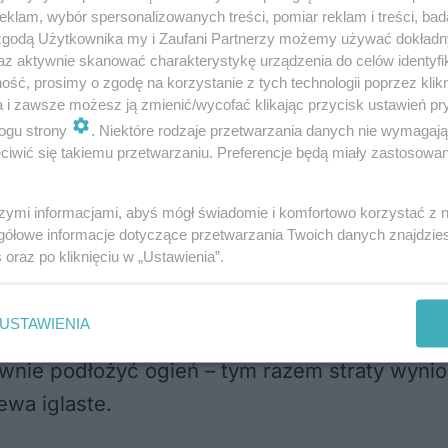
oprzez podpalenie.
klam, wybór spersonalizowanych treści, pomiar reklam i treści, bad
 zgodą Użytkownika my i Zaufani Partnerzy możemy używać dokład
az aktywnie skanować charakterystykę urządzenia do celów identyfi
zabezpieczyli również jego mienie na poczet p
ść, prosimy o zgodę na korzystanie z tych technologii poprzez klikn
a i zawsze możesz ją zmienić/wycofać klikając przycisk ustawień pr
 na działkach
ogu strony
. Niektóre rodzaje przetwarzania danych nie wymagaj
iwić się takiemu przetwarzaniu. Preferencje będą miały zastosowania
i na terenie lubelskich
ogródków działkowyc
szymi informacjami, abyś mógł świadomie i komfortowo korzystać z
gółowe informacje dotyczące przetwarzania Twoich danych znajdzi
 walki z Przestępczością Przeciwko Mieniu KMP
s
oraz po kliknięciu w „Ustawienia”.
USTAWIENIA
w kwietniu po raz pierwszy podpalił roślinn
nownie podłożyć ogień – tym razem straty wyni
ewa iglaste.